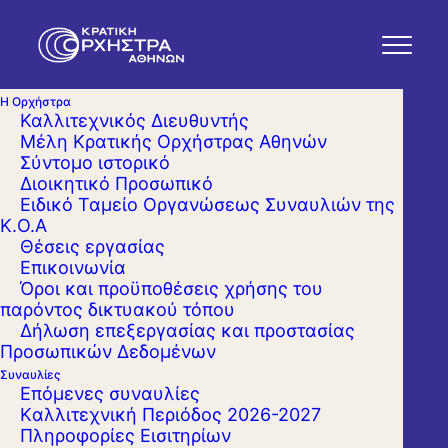
Η Ορχήστρα
Καλλιτεχνικός Διευθυντής
Μέλη Κρατικής Ορχήστρας Αθηνών
Σύντομο ιστορικό
Διοικητικό Προσωπικό
Ειδικό Ταμείο Οργανώσεως Συναυλιών της
Κ.Ο.Α
Θέσεις εργασίας
Επικοινωνία
Όροι και προϋποθέσεις χρήσης του
παρόντος δικτυακού τόπου
Δήλωση επεξεργασίας και προστασίας
Προσωπικών Δεδομένων
Συναυλίες
Επόμενες συναυλίες
Kαλλιτεχνική Περιόδος 2026-2027
Πληροφορίες Εισιτηρίων