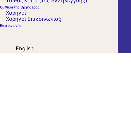
Το Ροζ Κουτί (της Αλληλεγγύης)
Οι Φίλοι της Ορχήστρας
Χορηγοί
Χορηγοί Επικοινωνίας
Επικοινωνία
English