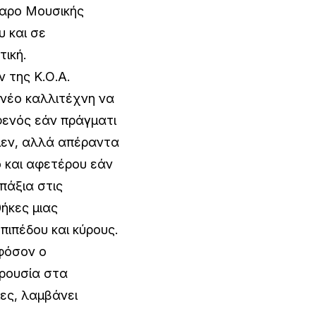
γαρο Μουσικής
 και σε
τική.
 της Κ.Ο.Α.
 νέο καλλιτέχνη να
φενός εάν πράγματι
μεν, αλλά απέραντα
ό και αφετέρου εάν
πάξια στις
θήκες μιας
πιπέδου και κύρους.
εφόσον ο
αρουσία στα
ίες, λαμβάνει