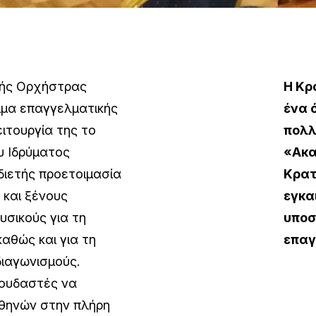
κής Ορχήστρας
Η Κρ
μμα επαγγελματικής
ένα 
ιτουργία της το
πολλ
ου Ιδρύματος
«Ακα
διετής προετοιμασία
Κρατ
και ξένους
εγκα
υσικούς για τη
υποσ
αθώς και για τη
επαγ
διαγωνισμούς.
πουδαστές να
θηνών στην πλήρη