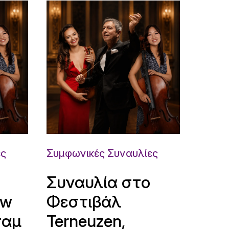
ες
Συμφωνικές Συναυλίες
Συναυλία στο
uw
Φεστιβάλ
ταμ
Terneuzen,