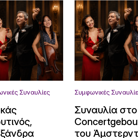
νικές Συναυλίες
Συμφωνικές Συναυλί
κάς
Συναυλία στο
υτινός,
Concertgebo
ξάνδρα
του Άμστερν