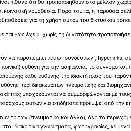
ίναι πιθανό ότι θα τροποποιηθούν στο μέλλον χωρί
ι κοινοτική νομοθεσία. Παρά ταύτα, η παρούσα σελ
οϋποθέσεις για τη χρήση αυτού του δικτυακού τόπου
ιείται «ως έχει», χωρίς τη δυνατότητα τροποποιή
όν να παραπέμπει μέσω “συνδέσμων”, hyperlinks, σε
ι ποινική) ευθύνη για την ασφάλεια, το σύννομο και
λειόμενης κάθε ευθύνης της ιδιοκτήτριας του παρόν
υθύνης περί δικαιωμάτων πνευματικής και βιομηχανι
επισκέπτες υποχρεούνται να συμμορφώνονται με το
παρόχους αυτών για οτιδήποτε προκύψει από την επ
ων τρίτων (πνευματικά και άλλα), όλο το περιεχόμ
ματα, διακριτικά γνωρίσματα, φωτογραφίες, κείμενα 