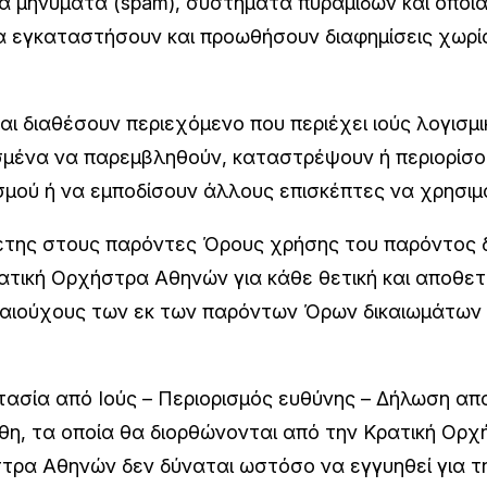
κά μηνύματα (spam), συστήματα πυραμίδων και οποι
α εγκαταστήσουν και προωθήσουν διαφημίσεις χωρί
ι διαθέσουν περιεχόμενο που περιέχει ιούς λογισμ
σμένα να παρεμβληθούν, καταστρέψουν ή περιορίσο
ισμού ή να εμποδίσουν άλλους επισκέπτες να χρησιμ
ετης στους παρόντες Όρους χρήσης του παρόντος δι
τική Ορχήστρα Αθηνών για κάθε θετική και αποθετι
καιούχους των εκ των παρόντων Όρων δικαιωμάτων 
ασία από Ιούς – Περιορισμός ευθύνης – Δήλωση απο
άθη, τα οποία θα διορθώνονται από την Κρατική Ορχ
τρα Αθηνών δεν δύναται ωστόσο να εγγυηθεί για τη