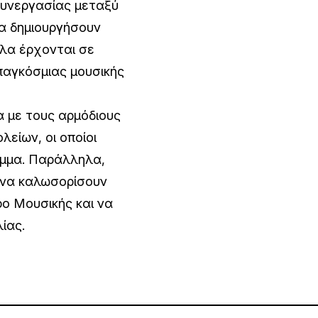
συνεργασίας μεταξύ
α δημιουργήσουν
λα έρχονται σε
παγκόσμιας μουσικής
α με τους αρμόδιους
είων, οι οποίοι
αμμα. Παράλληλα,
 να καλωσορίσουν
ρο Μουσικής και να
ίας.