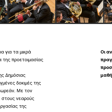
ρα για τα μικρά
Οι α
ία της προετοιμασίας
πραγ
προσ
ης Δημόσιας
μαθή
γμένες δοκιμές της
δωρεάν. Με τον
ία στους νεαρούς
εργασίας της