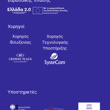
Ευρωπαϊκής Ένωσης
Χορηγοί
Χορηγός
Χορηγός
Φιλοξενίας
Tεχνολογικής
Yποστήριξης
Υποστηρικτές