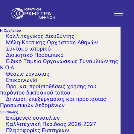
Η Ορχήστρα
Καλλιτεχνικός Διευθυντής
Μέλη Κρατικής Ορχήστρας Αθηνών
Σύντομο ιστορικό
Διοικητικό Προσωπικό
Ειδικό Ταμείο Οργανώσεως Συναυλιών της
Κ.Ο.Α
Θέσεις εργασίας
Επικοινωνία
Όροι και προϋποθέσεις χρήσης του
παρόντος δικτυακού τόπου
Δήλωση επεξεργασίας και προστασίας
Προσωπικών Δεδομένων
Συναυλίες
Επόμενες συναυλίες
Kαλλιτεχνική Περιόδος 2026-2027
Πληροφορίες Εισιτηρίων