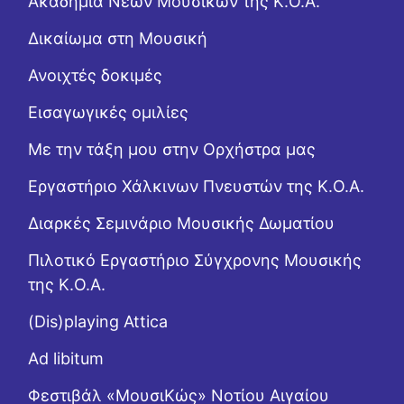
Ακαδημία Νέων Μουσικών της Κ.Ο.Α.
Δικαίωμα στη Μουσική
Ανοιχτές δοκιμές
Εισαγωγικές ομιλίες
Με την τάξη μου στην Ορχήστρα μας
Εργαστήριo Χάλκινων Πνευστών της Κ.Ο.Α.
Διαρκές Σεμινάριο Μουσικής Δωματίου
Πιλοτικό Εργαστήριο Σύγχρονης Μουσικής
της Κ.Ο.Α.
(Dis)playing Attica
Ad libitum
Φεστιβάλ «ΜουσιΚώς» Νοτίου Αιγαίου