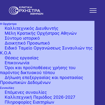
Η Ορχήστρα
Καλλιτεχνικός Διευθυντής
Μέλη Κρατικής Ορχήστρας Αθηνών
Σύντομο ιστορικό
Διοικητικό Προσωπικό
Ειδικό Ταμείο Οργανώσεως Συναυλιών της
Κ.Ο.Α
Θέσεις εργασίας
Επικοινωνία
Όροι και προϋποθέσεις χρήσης του
παρόντος δικτυακού τόπου
Δήλωση επεξεργασίας και προστασίας
Προσωπικών Δεδομένων
Συναυλίες
Επόμενες συναυλίες
Kαλλιτεχνική Περιόδος 2026-2027
Πληροφορίες Εισιτηρίων