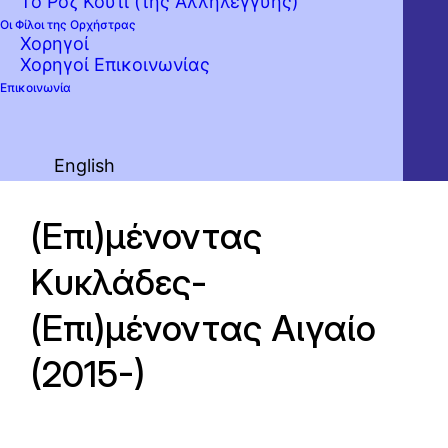
Το Ροζ Κουτί (της Αλληλεγγύης)
Οι Φίλοι της Ορχήστρας
Χορηγοί
Χορηγοί Επικοινωνίας
Επικοινωνία
English
(Επι)μένοντας
Κυκλάδες-
(Επι)μένοντας Αιγαίο
(2015-)