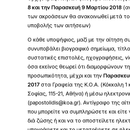
8 και την Παρασκευή 9 Μαρτίου 2018
(α
των ακροάσεων θα ανακοινωθεί μετά το
υποβολής των αιτήσεων)
Ο κάθε υποψήφιος, μαζί με την αίτηση σ
συνυποβάλει βιογραφικό σημείωμα, τίτλ
συστατικές επιστολές, ηχογραφήσεις, vi
όσα εκείνος θεωρεί ότι διαμορφώνουν τη
προσωπικότητα, μέχρι και την
Παρασκευή
2017
στα Γραφεία της Κ.Ο.Α. (Κόκκαλη 1 
Σοφίας, 115-21, Αθήνα) ή μέσω ηλεκτρον
(papostolidis@koa.gr). Αντίγραφο της α
που μπορείτε να συμπληρώσετε και είτε
διά ζώσης ή και να το αποστείλετε ηλεκ
υπογράψετε και το μετατρέψετε σε ηλεκ