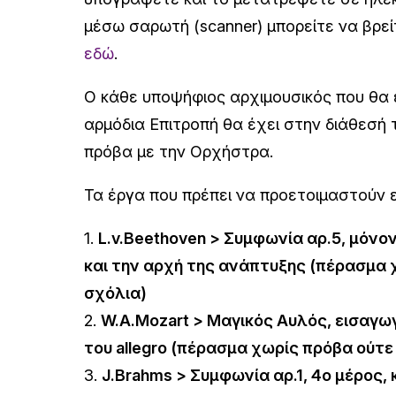
μέσω σαρωτή (scanner) μπορείτε να βρεί
εδώ
.
Ο κάθε υποψήφιος αρχιμουσικός που θα 
αρμόδια Επιτροπή θα έχει στην διάθεσή τ
πρόβα με την Ορχήστρα.
Τα έργα που πρέπει να προετοιμαστούν ε
1.
L.v.Beethoven > Συμφωνία αρ.5, μόνον
και την αρχή της ανάπτυξης (πέρασμα 
σχόλια)
2.
W.A.Mozart > Μαγικός Αυλός, εισαγωγ
του allegro (πέρασμα χωρίς πρόβα ούτε
3.
J.Brahms > Συμφωνία αρ.1, 4ο μέρος,