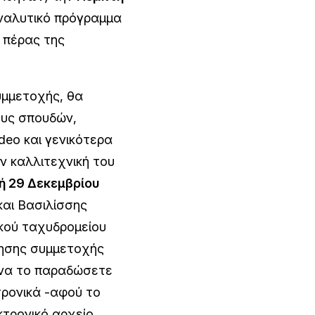
ναλυτικό πρόγραμμα
 πέρας της
υμμετοχής, θα
ους σπουδών,
deo και γενικότερα
ν καλλιτεχνική του
 29 Δεκεμβρίου
και Bασιλίσσης
ικού ταχυδρομείου
ίτησης συμμετοχής
 να το παραδώσετε
τρονικά -αφού το
τρονικό αρχείο