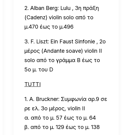
2. Alban Berg: Lulu , 3η πράξη
(Cadenz) violin solo
από το
μ.470 έως το μ.496
3. F. Liszt: Ein Faust Sinfonie , 2ο
μέρος (Andante soave) violin II
solo
από το γράμμα B έως το
5ο μ. του D
ΤUTTI
1. A. Bruckner: Συμφωνία αρ.9 σε
ρε ελ. 3ο μέρος, violin II
α. από το μ. 57 έως το μ. 64
β. από το μ. 129 έως το μ. 138