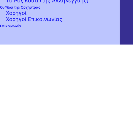
Το Ροζ Κουτί (της Αλληλεγγύης)
Οι Φίλοι της Ορχήστρας
Χορηγοί
Χορηγοί Επικοινωνίας
Επικοινωνία