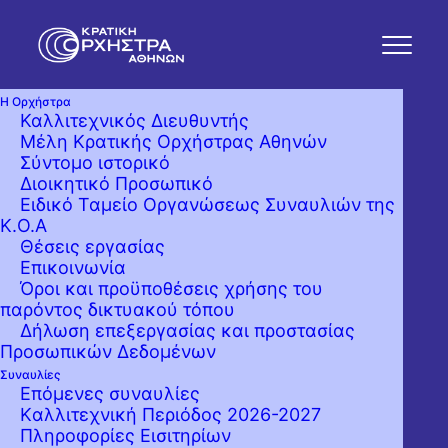
Η Ορχήστρα
Καλλιτεχνικός Διευθυντής
Μέλη Κρατικής Ορχήστρας Αθηνών
Σύντομο ιστορικό
Διοικητικό Προσωπικό
Ειδικό Ταμείο Οργανώσεως Συναυλιών της
Κ.Ο.Α
Θέσεις εργασίας
Επικοινωνία
Όροι και προϋποθέσεις χρήσης του
παρόντος δικτυακού τόπου
Δήλωση επεξεργασίας και προστασίας
Προσωπικών Δεδομένων
Συναυλίες
Επόμενες συναυλίες
Kαλλιτεχνική Περιόδος 2026-2027
Πληροφορίες Εισιτηρίων