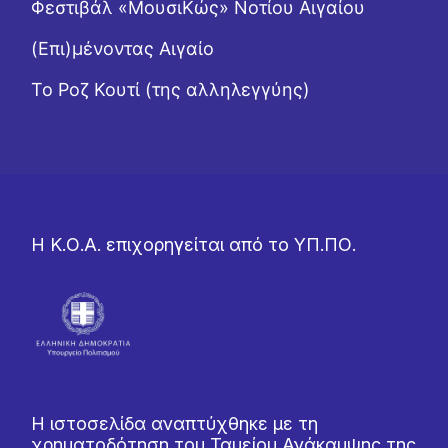
Φεστιβάλ «ΜουσιΚώς» Νοτίου Αιγαίου
(Επι)μένοντας Αιγαίο
Το Ροζ Κουτί (της αλληλεγγύης)
Η Κ.Ο.Α. επιχορηγείται από το ΥΠ.ΠΟ.
Η ιστοσελίδα αναπτύχθηκε με τη
χρηματοδότηση του Ταμείου Ανάκαμψης της