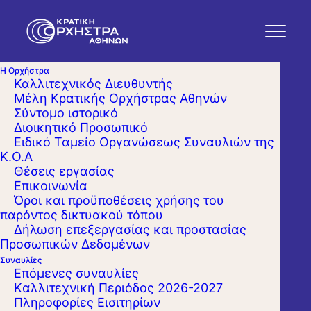
Η Ορχήστρα
Καλλιτεχνικός Διευθυντής
Μέλη Κρατικής Ορχήστρας Αθηνών
Σύντομο ιστορικό
Διοικητικό Προσωπικό
Ειδικό Ταμείο Οργανώσεως Συναυλιών της
Κ.Ο.Α
Θέσεις εργασίας
Επικοινωνία
Όροι και προϋποθέσεις χρήσης του
παρόντος δικτυακού τόπου
Δήλωση επεξεργασίας και προστασίας
Προσωπικών Δεδομένων
Συναυλίες
Επόμενες συναυλίες
Kαλλιτεχνική Περιόδος 2026-2027
Πληροφορίες Εισιτηρίων