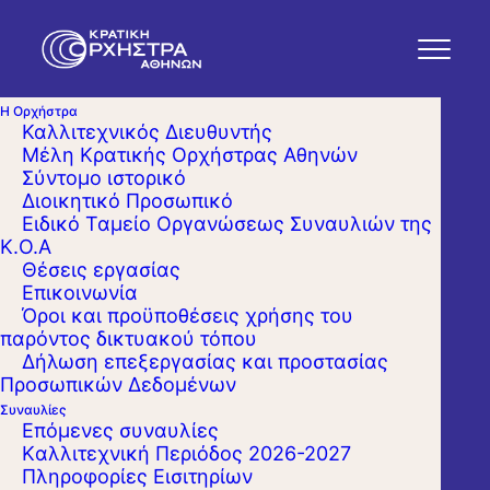
Η Ορχήστρα
Καλλιτεχνικός Διευθυντής
Μέλη Κρατικής Ορχήστρας Αθηνών
Σύντομο ιστορικό
Διοικητικό Προσωπικό
Ειδικό Ταμείο Οργανώσεως Συναυλιών της
Κ.Ο.Α
Θέσεις εργασίας
Επικοινωνία
Όροι και προϋποθέσεις χρήσης του
παρόντος δικτυακού τόπου
Δήλωση επεξεργασίας και προστασίας
Προσωπικών Δεδομένων
Συναυλίες
Επόμενες συναυλίες
Kαλλιτεχνική Περιόδος 2026-2027
Πληροφορίες Εισιτηρίων