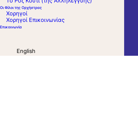
Το Ροζ Κουτί (της Αλληλεγγύης)
Οι Φίλοι της Ορχήστρας
Χορηγοί
Χορηγοί Επικοινωνίας
Επικοινωνία
English