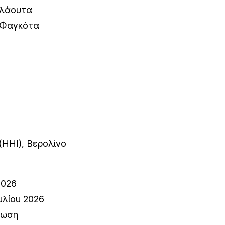
 Φλάουτα
– Φαγκότα
 (HHI), Βερολίνο
2026
υλίου 2026
νωση