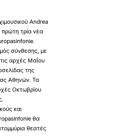
χιμουσικού Andrea
 πρώτη τρία νέα
ropasinfonie.
μός σύνθεσης, με
τις αρχές Μαΐου
οσελίδας της
ρας Αθηνών. Τα
ρχές Οκτωβρίου
ς.
κούς και
opasinfonie θα
ατομμύρια θεατές