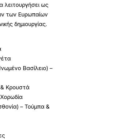
α λειτουργήσει ως
ων των Ευρωπαίων
ικής δημιουργίας.
α
νέτα
Ηνωμένο Βασίλειο) –
α & Κρουστά
– Χορωδία
σθονία) – Τούμπα &
ες