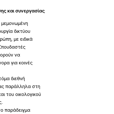
ης και συνεργασίας
α μεμονωμένη
ουργία δικτύου
ώπη, με ειδικά
 Σπουδαστές
πορούν να
νορα για κοινές
τόμα διεθνή
τας παράλληλα στη
αι του οικολογικού
.
το παράδειγμα