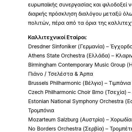
ευρωπαϊκής συνεργασίας και φιλοδοξεί ν
διαρκής πρόσκληση διαλόγου μεταξύ όλ
πολιτών, πέρα από τα όρια της καλλιτεχν
Καλλιτεχνικοί Εταίροι
:
Dresdner Sinfoniker (Γερμανία) – Έγχορδ
Athens State Orchestra (Ελλάδα) – Κλαρι
Birmingham Contemporary Music Group (
Πιάνο / Τσελέστα & Άρπα
Brussels Philharmonic (Βέλγιο) – Τιμπάνι
Czech Philharmonic Choir Brno (Τσεχία) 
Estonian National Symphony Orchestra (Ε
Τρομπόνια
Mozarteum Salzburg (Αυστρία) – Χορωδία
No Borders Orchestra (Σερβία) – Τρομπέτ