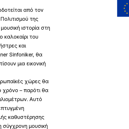
οδοτείται από τον
 Πολιτισμού της
μουσική ιστορία στη
ο καλοκαίρι του
ήστρες και
er Sinfoniker, θα
ίσουν μια εικονική
υρωπαϊκές χώρες θα
 χρόνο – παρότι θα
ιλιομέτρων. Αυτό
νεπτυγμένη
λής καθυστέρησης
τη σύγχρονη μουσική