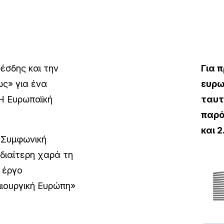
έσδης και την
Για 
ς» για ένα
ευρω
Η Ευρωπαϊκή
ταυτ
παρό
και 
 Συμφωνική
διαίτερη χαρά τη
 έργο
μιουργική Ευρώπη»