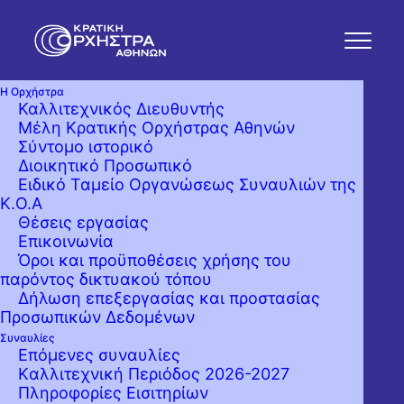
Η Ορχήστρα
Καλλιτεχνικός Διευθυντής
Μέλη Κρατικής Ορχήστρας Αθηνών
Σύντομο ιστορικό
Διοικητικό Προσωπικό
Ειδικό Ταμείο Οργανώσεως Συναυλιών της
Κ.Ο.Α
Θέσεις εργασίας
Επικοινωνία
Όροι και προϋποθέσεις χρήσης του
παρόντος δικτυακού τόπου
Δήλωση επεξεργασίας και προστασίας
Προσωπικών Δεδομένων
Συναυλίες
Επόμενες συναυλίες
Kαλλιτεχνική Περιόδος 2026-2027
Πληροφορίες Εισιτηρίων