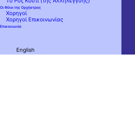
Το Ροζ Κουτί (της Αλληλεγγύης)
Οι Φίλοι της Ορχήστρας
Χορηγοί
Χορηγοί Επικοινωνίας
Επικοινωνία
English