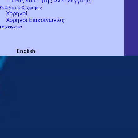
Το Ροζ Κουτί (της Αλληλεγγύης)
Οι Φίλοι της Ορχήστρας
Χορηγοί
Χορηγοί Επικοινωνίας
Επικοινωνία
English