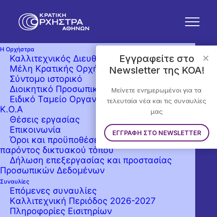
Η Ορχήστρα
×
Εγγραφείτε στο
Καλλιτεχνικός Διευθυντής
Μέλη Κρατικής Ορχήστρας Αθηνών
Newsletter της KOA!
Σύντομο ιστορικό
Διοικητικό Προσωπικό
Μείνετε ενημερωμένοι για τα
Ειδικό Ταμείο Οργανώσεως Συναυλιών της
τελευταία νέα και τις συναυλίες
Κ.Ο.Α
μας
Θέσεις εργασίας
Επικοινωνία
ΕΓΓΡΑΦΗ ΣΤΟ NEWSLETTER
Όροι και προϋποθέσεις χρήσης του
παρόντος δικτυακού τόπου
Δήλωση επεξεργασίας και προστασίας
Προσωπικών Δεδομένων
Συναυλίες
Επόμενες συναυλίες
Kαλλιτεχνική Περιόδος 2026-2027
Πληροφορίες Εισιτηρίων