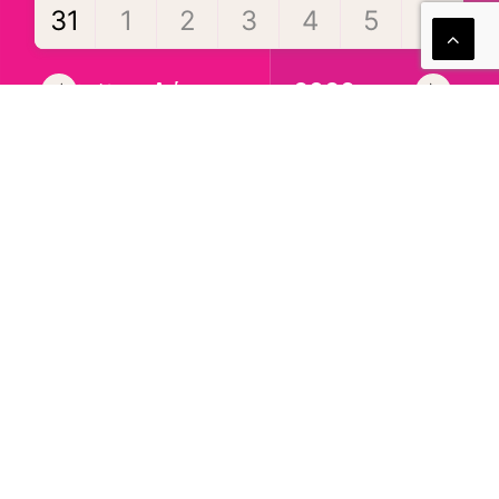
31
1
2
3
4
5
6
Αύγουστος 2026
Ιούλ
Σεπ
Δείτε το πρόγραμμα
Αναζήτηση στο Αρχείο
Δείτε επίσης