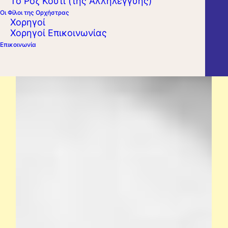
Το Ροζ Κουτί (της Αλληλεγγύης)
Οι Φίλοι της Ορχήστρας
Χορηγοί
Χορηγοί Επικοινωνίας
Επικοινωνία