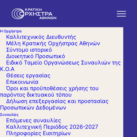
Η Ορχήστρα
Καλλιτεχνικός Διευθυντής
Μέλη Κρατικής Ορχήστρας Αθηνών
Σύντομο ιστορικό
Διοικητικό Προσωπικό
Ειδικό Ταμείο Οργανώσεως Συναυλιών της
Κ.Ο.Α
Θέσεις εργασίας
Επικοινωνία
Όροι και προϋποθέσεις χρήσης του
παρόντος δικτυακού τόπου
Δήλωση επεξεργασίας και προστασίας
Προσωπικών Δεδομένων
Συναυλίες
Επόμενες συναυλίες
Kαλλιτεχνική Περιόδος 2026-2027
Πληροφορίες Εισιτηρίων