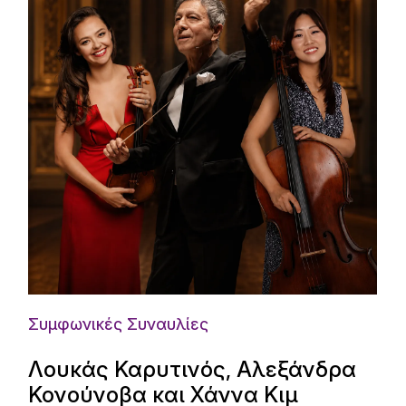
Συμφωνικές Συναυλίες
Λουκάς Καρυτινός, Αλεξάνδρα
Κονούνοβα και Χάννα Κιμ