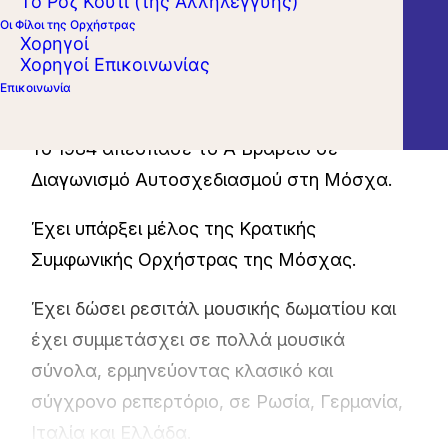
Το Ροζ Κουτί (της Αλληλεγγύης)
συνέχεια φοίτησε στη Μουσική Ακαδημία
Οι Φίλοι της Ορχήστρας
Τσαϊκόφσκυ, δίπλα στον καθηγητή Alexander
Χορηγοί
Χορηγοί Επικοινωνίας
Bobrovsky, απ΄όπου αποφοίτησε παίρνοντας
Επικοινωνία
Δίπλωμα βιόλας.
Το 1984 απέσπασε το Α΄Βραβείο σε
Διαγωνισμό Αυτοσχεδιασμού στη Μόσχα.
Έχει υπάρξει μέλος της Κρατικής
Συμφωνικής Ορχήστρας της Μόσχας.
Έχει δώσει ρεσιτάλ μουσικής δωματίου και
έχει συμμετάσχει σε πολλά μουσικά
σύνολα, ερμηνεύοντας κλασικό και
σύγχρονο ρεπερτόριο, σε Ρωσία, Γερμανία,
Ιταλία και Ελλάδα.