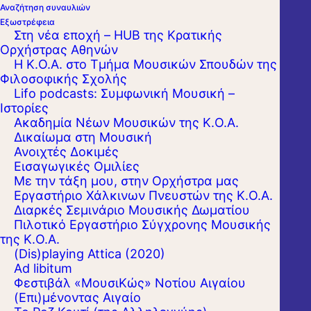
Αναζήτηση συναυλιών
Εξωστρέφεια
Στη νέα εποχή – HUB της Κρατικής
Ορχήστρας Αθηνών
Η Κ.Ο.Α. στο Τμήμα Μουσικών Σπουδών της
Φιλοσοφικής Σχολής
Lifo podcasts: Συμφωνική Μουσική –
Βιογραφικό
Ιστορίες
Ακαδημία Νέων Μουσικών της Κ.Ο.Α.
Ο Μιχαήλ Σμιρνώφ είναι μουσικός στις
Δικαίωμα στη Μουσική
Ανοιχτές Δοκιμές
Βιόλες της Κρατικής Ορχήστρας Αθηνών,
Εισαγωγικές Ομιλίες
από το 1993.
Με την τάξη μου, στην Ορχήστρα μας
Εργαστήριo Χάλκινων Πνευστών της Κ.Ο.Α.
Γεννήθηκε στο Ivanovo της Ρωσίας. Σε
Διαρκές Σεμινάριο Μουσικής Δωματίου
Πιλοτικό Εργαστήριο Σύγχρονης Μουσικής
ηλικία 5 ετών ξεκίνησε μαθήματα βιολιού. Το
της Κ.Ο.Α.
1975 πήγε στη Μόσχα και φοίτησε στην
(Dis)playing Attica (2020)
Ad libitum
τάξη του Mikhail Melnik, απ΄όπου πήρε
Φεστιβάλ «ΜουσιΚώς» Νοτίου Αιγαίου
Δίπλωμα βιολιού με Άριστα παμψηφεί. Στη
(Επι)μένοντας Αιγαίο