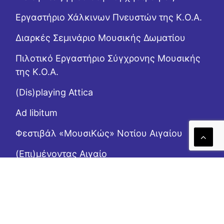
Εργαστήριo Χάλκινων Πνευστών της Κ.Ο.Α.
Διαρκές Σεμινάριο Μουσικής Δωματίου
Πιλοτικό Εργαστήριο Σύγχρονης Μουσικής
της Κ.Ο.Α.
(Dis)playing Attica
Ad libitum
Φεστιβάλ «ΜουσιΚώς» Νοτίου Αιγαίου
(Επι)μένοντας Αιγαίο
Το Ροζ Κουτί (της αλληλεγγύης)