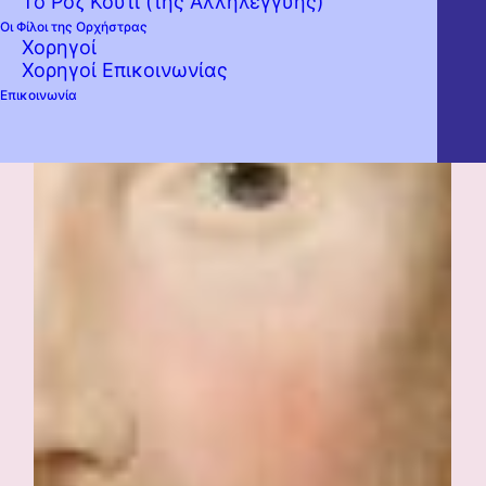
Το Ροζ Κουτί (της Αλληλεγγύης)
Οι Φίλοι της Ορχήστρας
Χορηγοί
Χορηγοί Επικοινωνίας
Επικοινωνία