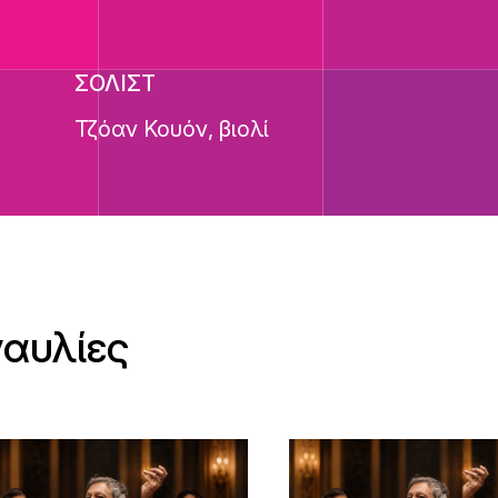
ΣΟΛΙΣΤ
Τζόαν Κουόν, βιολί
ναυλίες