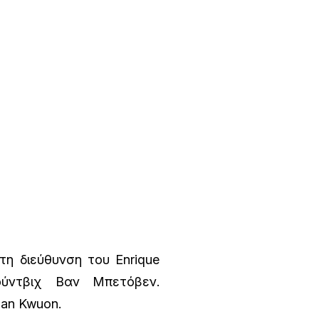
η διεύθυνση του Enrique
ούντβιχ Βαν Μπετόβεν.
oan Kwuon.