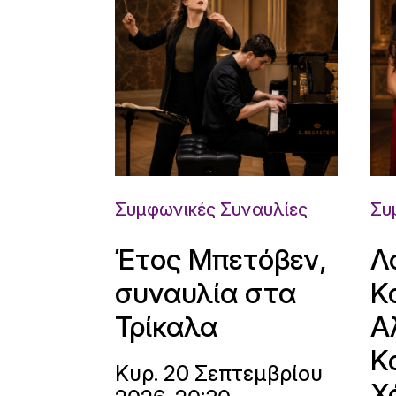
Συμφωνικές Συναυλίες
Συ
Έτος Μπετόβεν,
Λ
συναυλία στα
Κ
Τρίκαλα
Α
Κ
Κυρ. 20 Σεπτεμβρίου
Χ