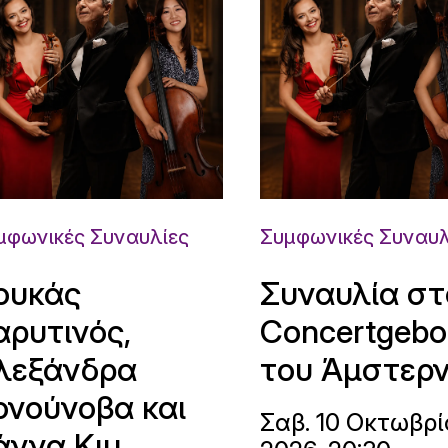
μφωνικές Συναυλίες
Συμφωνικές Συναυλ
ουκάς
Συναυλία στ
αρυτινός,
Concertgeb
λεξάνδρα
του Άμστερ
ονούνοβα και
Σαβ. 10 Οκτωβρί
άννα Κιμ