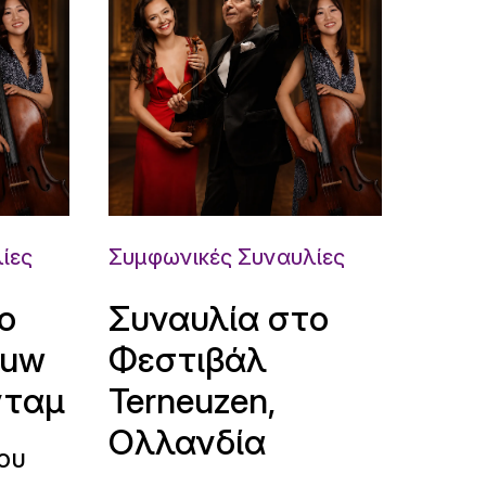
ίες
Συμφωνικές Συναυλίες
ο
Συναυλία στο
ouw
Φεστιβάλ
νταμ
Terneuzen,
Ολλανδία
ου