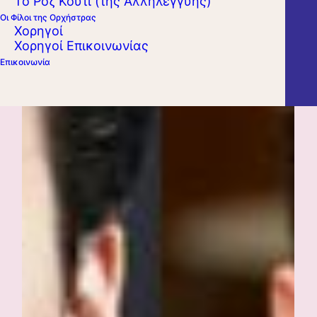
Το Ροζ Κουτί (της Αλληλεγγύης)
Οι Φίλοι της Ορχήστρας
Χορηγοί
Χορηγοί Επικοινωνίας
Επικοινωνία