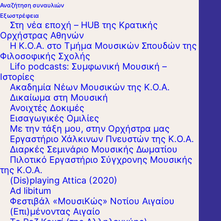
Αναζήτηση συναυλιών
Εξωστρέφεια
Στη νέα εποχή – HUB της Κρατικής
Ορχήστρας Αθηνών
Η Κ.Ο.Α. στο Τμήμα Μουσικών Σπουδών της
Φιλοσοφικής Σχολής
Lifo podcasts: Συμφωνική Μουσική –
Ιστορίες
Ακαδημία Νέων Μουσικών της Κ.Ο.Α.
Δικαίωμα στη Μουσική
Ανοιχτές Δοκιμές
Εισαγωγικές Ομιλίες
Με την τάξη μου, στην Ορχήστρα μας
Εργαστήριo Χάλκινων Πνευστών της Κ.Ο.Α.
Διαρκές Σεμινάριο Μουσικής Δωματίου
Πιλοτικό Εργαστήριο Σύγχρονης Μουσικής
της Κ.Ο.Α.
(Dis)playing Attica (2020)
Η συναυλία αποτίει φόρο τιμής στον
Ad libitum
σπουδαίο Δάσκαλο της γαλλικής μουσικής
Φεστιβάλ «ΜουσιΚώς» Νοτίου Αιγαίου
Μωρίς Εμμανυέλ, που υπήρξε ένας από
(Επι)μένοντας Αιγαίο
τους σημαντικότερους μελετητές της