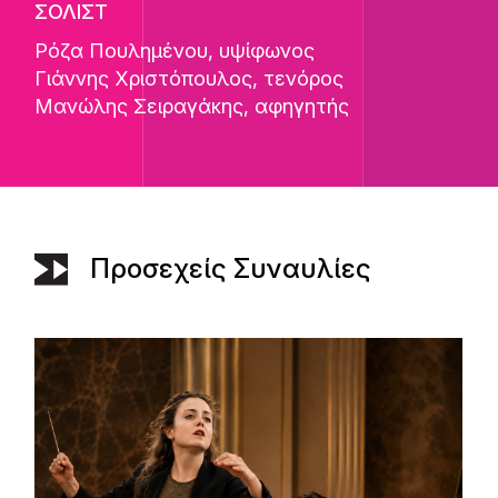
ΣΟΛΙΣΤ
Ρόζα Πουλημένου
, υψίφωνος
Γιάννης Χριστόπουλος
, τενόρος
Μανώλης Σειραγάκης
, αφηγητής
Προσεχείς Συναυλίες