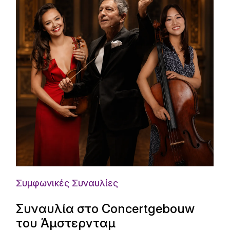
Συμφωνικές Συναυλίες
Συναυλία στο Concertgebouw
του Άμστερνταμ