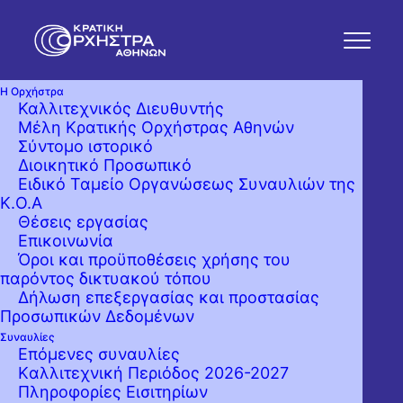
Η Ορχήστρα
Καλλιτεχνικός Διευθυντής
Μέλη Κρατικής Ορχήστρας Αθηνών
Σύντομο ιστορικό
Διοικητικό Προσωπικό
Ειδικό Ταμείο Οργανώσεως Συναυλιών της
Κ.Ο.Α
Θέσεις εργασίας
Επικοινωνία
Όροι και προϋποθέσεις χρήσης του
παρόντος δικτυακού τόπου
Δήλωση επεξεργασίας και προστασίας
Προσωπικών Δεδομένων
Συναυλίες
Επόμενες συναυλίες
Kαλλιτεχνική Περιόδος 2026-2027
Πληροφορίες Εισιτηρίων