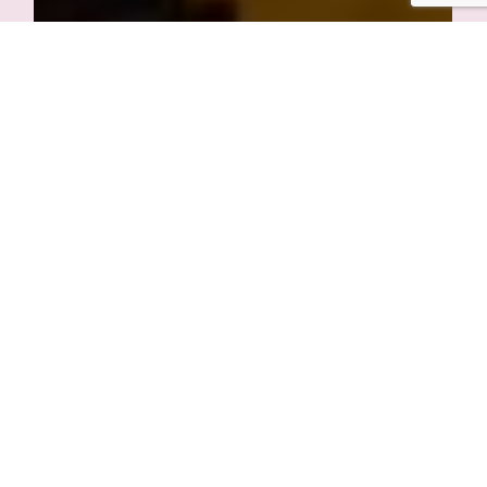
Συμφωνικές Συναυλίες
Εναρκτήρια συναυλία
Παρ. 21 Οκτωβρίου 2022, 20:30
ΜΕΓΑΡΟ ΜΟΥΣΙΚΗΣ ΑΘΗΝΩΝ
Περισσότερα