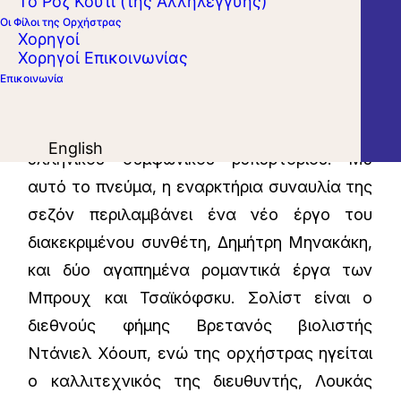
Το Ροζ Κουτί (της Αλληλεγγύης)
αυτά τα ογδόντα χρόνια αδιάλειπτης
Οι Φίλοι της Ορχήστρας
Χορηγοί
μουσικής προσφοράς, η Κ.Ο.Α. ήταν και είναι
Χορηγοί Επικοινωνίας
ο κύριος συμφωνικός φορέας της χώρας,
Επικοινωνία
ταγμένος στην υπηρεσία των
αριστουργημάτων του διεθνούς αλλά και
English
ελληνικού συμφωνικού ρεπερτορίου. Με
αυτό το πνεύμα, η εναρκτήρια συναυλία της
σεζόν περιλαμβάνει ένα νέο έργο του
διακεκριμένου συνθέτη, Δημήτρη Μηνακάκη,
και δύο αγαπημένα ρομαντικά έργα των
Μπρουχ και Τσαϊκόφσκυ. Σολίστ είναι ο
διεθνούς φήμης Βρετανός βιολιστής
Ντάνιελ Χόουπ, ενώ της ορχήστρας ηγείται
ο καλλιτεχνικός της διευθυντής, Λουκάς