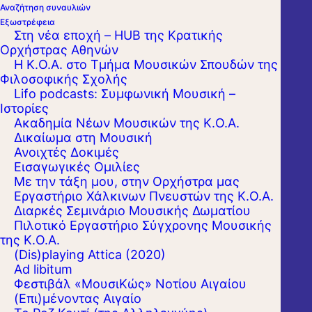
Αναζήτηση συναυλιών
Εξωστρέφεια
Στη νέα εποχή – HUB της Κρατικής
Ορχήστρας Αθηνών
Η Κ.Ο.Α. στο Τμήμα Μουσικών Σπουδών της
Φιλοσοφικής Σχολής
Lifo podcasts: Συμφωνική Μουσική –
Ιστορίες
Ακαδημία Νέων Μουσικών της Κ.Ο.Α.
Δικαίωμα στη Μουσική
Ανοιχτές Δοκιμές
Εισαγωγικές Ομιλίες
Με την τάξη μου, στην Ορχήστρα μας
Εργαστήριo Χάλκινων Πνευστών της Κ.Ο.Α.
Διαρκές Σεμινάριο Μουσικής Δωματίου
Πιλοτικό Εργαστήριο Σύγχρονης Μουσικής
της Κ.Ο.Α.
(Dis)playing Attica (2020)
Κατά τη φετινή καλλιτεχνική περίοδο
Ad libitum
Φεστιβάλ «ΜουσιΚώς» Νοτίου Αιγαίου
συμπληρώνονται ογδόντα χρόνια από την
(Επι)μένοντας Αιγαίο
ίδρυση της Κρατικής Ορχήστρας Αθηνών. Σε