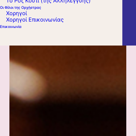
Το Ροζ Κουτί (της Αλληλεγγύης)
Οι Φίλοι της Ορχήστρας
Χορηγοί
Χορηγοί Επικοινωνίας
Επικοινωνία