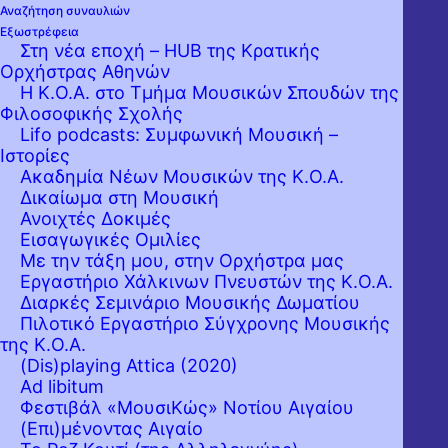
Αναζήτηση συναυλιών
Εξωστρέφεια
Στη νέα εποχή – HUB της Κρατικής
Ορχήστρας Αθηνών
Η Κ.Ο.Α. στο Τμήμα Μουσικών Σπουδών της
Φιλοσοφικής Σχολής
Lifo podcasts: Συμφωνική Μουσική –
Ιστορίες
Ακαδημία Νέων Μουσικών της Κ.Ο.Α.
Δικαίωμα στη Μουσική
Ανοιχτές Δοκιμές
Εισαγωγικές Ομιλίες
Με την τάξη μου, στην Ορχήστρα μας
Εργαστήριo Χάλκινων Πνευστών της Κ.Ο.Α.
Διαρκές Σεμινάριο Μουσικής Δωματίου
Αναπόσπαστο στοιχείο της ομορφιάς και
Πιλοτικό Εργαστήριο Σύγχρονης Μουσικής
της Κ.Ο.Α.
της διεθνούς απήχησης του ιταλικού σινεμά
(Dis)playing Attica (2020)
είναι η αισθαντική μουσική του, γεμάτη
Ad libitum
Φεστιβάλ «ΜουσιΚώς» Νοτίου Αιγαίου
μελωδίες και αισθαντικές αρμονίες που
(Επι)μένοντας Αιγαίο
συγκινούν πάντα, όσες φορές και αν τις