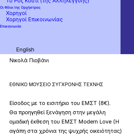
Το Ροζ Κουτί (της Αλληλεγγύης)
Οι Φίλοι της Ορχήστρας
ακούσει κανείς. Πέντε εκλεκτοί μουσικοί των
Χορηγοί
πνευστών της Κρατικής Ορχήστρας Αθηνών
Χορηγοί Επικοινωνίας
Επικοινωνία
μας θυμίζουν χαρακτηριστικά αποσπάσματα
της ιταλικής κινηματογραφικής μουσικής.
English
Έργα των Νίνο Ρότα, Ένιο Μορικόνε και
Νικολά Πιοβάνι
ΕΘΝΙΚΟ ΜΟΥΣΕΙΟ ΣΥΓΧΡΟΝΗΣ ΤΕΧΝΗΣ
Είσοδος με το εισιτήριο του ΕΜΣΤ (8€).
Θα προηγηθεί ξενάγηση στην μεγάλη
ομαδική έκθεση του ΕΜΣΤ Modern Love (H
αγάπη στα χρόνια της ψυχρής οικειότητας)