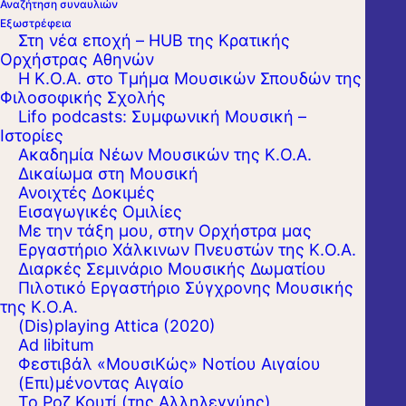
Αναζήτηση συναυλιών
Εξωστρέφεια
Στη νέα εποχή – HUB της Κρατικής
Ορχήστρας Αθηνών
Η Κ.Ο.Α. στο Τμήμα Μουσικών Σπουδών της
Φιλοσοφικής Σχολής
Lifo podcasts: Συμφωνική Μουσική –
Ιστορίες
Ακαδημία Νέων Μουσικών της Κ.Ο.Α.
Δικαίωμα στη Μουσική
Ανοιχτές Δοκιμές
Εισαγωγικές Ομιλίες
Με την τάξη μου, στην Ορχήστρα μας
Εργαστήριo Χάλκινων Πνευστών της Κ.Ο.Α.
Διαρκές Σεμινάριο Μουσικής Δωματίου
Πιλοτικό Εργαστήριο Σύγχρονης Μουσικής
της Κ.Ο.Α.
(Dis)playing Attica (2020)
Ad libitum
Φεστιβάλ «ΜουσιΚώς» Νοτίου Αιγαίου
(Επι)μένοντας Αιγαίο
Το Ροζ Κουτί (της Αλληλεγγύης)