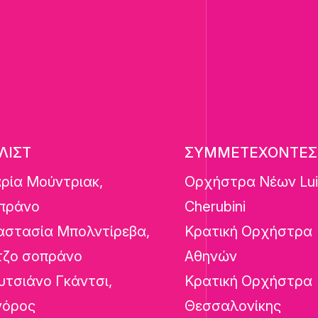
ΛΙΣΤ
ΣΥΜΜΕΤΕΧΟΝΤΕΣ
ρία Μούντριακ,
Ορχήστρα Νέων Lui
πράνο
Cherubini
αστασία Μπολντίρεβα,
Κρατική Ορχήστρα
τζο σοπράνο
Αθηνών
υτσιάνο Γκάντσι,
Κρατική Ορχήστρα
νόρος
Θεσσαλονίκης