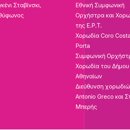
κένι Σταβίνσκι,
Εθνική Συμφωνική
θύφωνος
Ορχήστρα και Χορω
της Ε.Ρ.Τ.
Χορωδία Coro Cost
Porta
Συμφωνική Ορχήστρ
Χορωδία του Δήμου
Αθηναίων
Διεύθυνση χορωδιώ
Antonio Greco και 
Μπερής