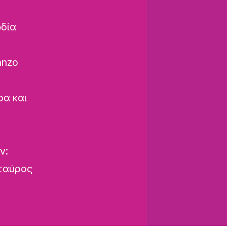
δία
anzo
α και
ν:
Σταύρος