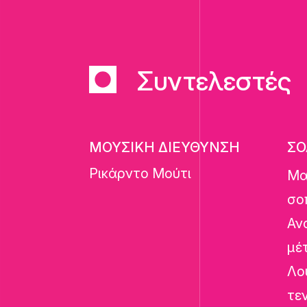
Συντελεστές
ΜΟΥΣΙΚΗ ΔΙΕΥΘΥΝΣΗ
ΣΟ
Ρικάρντο Μούτι
Μα
σο
Αν
μέ
Λο
τε