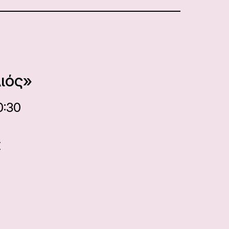
ιός»
0:30
Σ