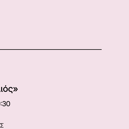
ιός»
0:30
ΑΣ