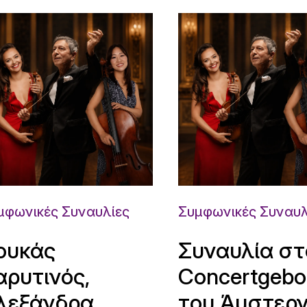
μφωνικές Συναυλίες
Συμφωνικές Συναυλ
ουκάς
Συναυλία στ
αρυτινός,
Concertgeb
λεξάνδρα
του Άμστερ