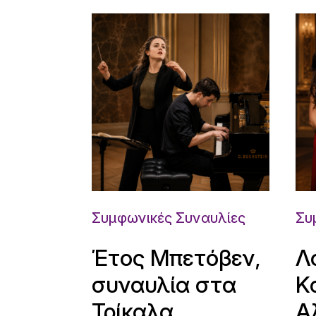
Συμφωνικές Συναυλίες
Συ
Έτος Μπετόβεν,
Λ
συναυλία στα
Κ
Τρίκαλα
Α