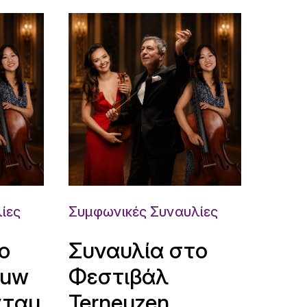
ίες
Συμφωνικές Συναυλίες
ο
Συναυλία στο
ouw
Φεστιβάλ
νταμ
Terneuzen,