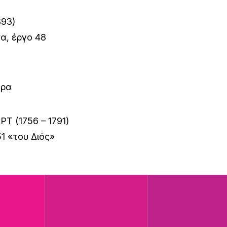
893)
α, έργο 48
τρα
(1756 – 1791)
51 «του Διός»