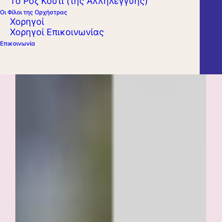
Το Ροζ Κουτί (της Αλληλεγγύης)
Οι Φίλοι της Ορχήστρας
Χορηγοί
Χορηγοί Επικοινωνίας
Επικοινωνία