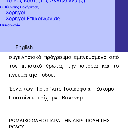
Το Ροζ Κουτί (της Αλληλεγγύης)
Η Κρατική Ορχήστρα Αθηνών, υπό τη
Οι Φίλοι της Ορχήστρας
Χορηγοί
διεύθυνση του Ρόδιου μαέστρου
Χορηγοί Επικοινωνίας
Αλεξάνδρου Βελώνη, με τη διεθνώς
Επικοινωνία
καταξιωμένη mezzo soprano Nadine
Weissmann, συμμετέχει στις εκδηλώσεις του
English
Φεστιβάλ Pro Musica Rhodos, με ένα
συγκινησιακό πρόγραμμα εμπνευσμένο από
τον ιπποτικό έρωτα, την ιστορία και το
πνεύμα της Ρόδου.
Έργα των Πιοτρ Ίλιτς Τσαικόφσκι, Τζάκομο
Πουτσίνι και Ρίχαρντ Βάγκνερ
ΡΩΜΑΪΚΟ ΩΔΕΙΟ ΠΑΡΑ ΤΗΝ ΑΚΡΟΠΟΛΗ ΤΗΣ
ΡΟΔΟΥ