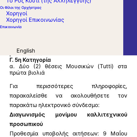
Το Ροζ Κουτί (της Αλληλεγγύης)
Οι Φίλοι της Ορχήστρας
Χορηγοί
Α. 3η Κατηγορία
Χορηγοί Επικοινωνίας
α. Μία (1) θέση Κορυφαίου Α’ στα
Επικοινωνία
βιολοντσέλα
Β. 5η Κατηγορία
α. Μία (1) θέση Μουσικών (Tutti) στα
English
βιολοντσέλα
Γ. 5η Κατηγορία
α. Δύο (2) θέσεις Μουσικών (Tutti) στα
πρώτα βιολιά
Για περισσότερες πληροφορίες,
παρακαλείσθε να ακολουθήσετε τον
παρακάτω ηλεκτρονικό σύνδεσμο:
Διαγωνισμός μονίμου καλλιτεχνικού
προσωπικού
Προθεσμία υποβολής αιτήσεων: 9 Μαΐου