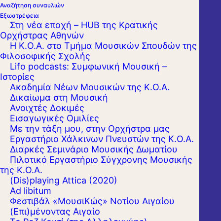
Αναζήτηση συναυλιών
Εξωστρέφεια
Στη νέα εποχή – HUB της Κρατικής
Ορχήστρας Αθηνών
Η Κ.Ο.Α. στο Τμήμα Μουσικών Σπουδών της
Φιλοσοφικής Σχολής
Lifo podcasts: Συμφωνική Μουσική –
Ιστορίες
Η Κρατική Ορχήστρα Αθηνών προκηρύσσει
Ακαδημία Νέων Μουσικών της Κ.Ο.Α.
διαγωνισμό για την
πλήρωση τεσσάρων (4)
Δικαίωμα στη Μουσική
Ανοιχτές Δοκιμές
κενών οργανικών θέσεων μόνιμου
Εισαγωγικές Ομιλίες
καλλιτεχνικού προσωπικού
.
Με την τάξη μου, στην Ορχήστρα μας
Εργαστήριo Χάλκινων Πνευστών της Κ.Ο.Α.
Αιτήσεις γίνονται δεκτές από την
Τετάρτη 8
Διαρκές Σεμινάριο Μουσικής Δωματίου
Πιλοτικό Εργαστήριο Σύγχρονης Μουσικής
Απριλίου 2025
και έως και την
9 Μαΐου
της Κ.Ο.Α.
2025
.
(Dis)playing Attica (2020)
Ad libitum
Φεστιβάλ «ΜουσιΚώς» Νοτίου Αιγαίου
Οι προς πλήρωση οργανικές θέσεις μόνιμου
(Επι)μένοντας Αιγαίο
καλλιτεχνικού προσωπικού έχουν ως εξής: