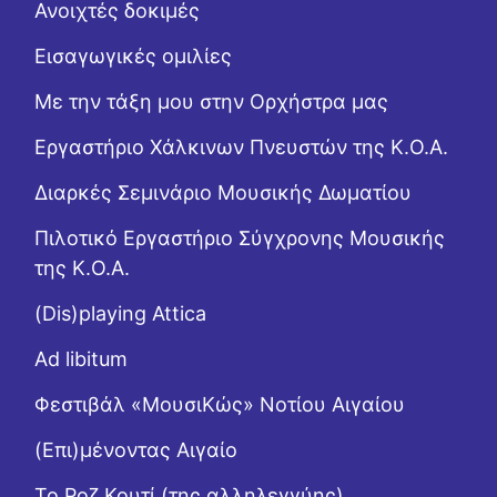
Ανοιχτές δοκιμές
Εισαγωγικές ομιλίες
Με την τάξη μου στην Ορχήστρα μας
Εργαστήριo Χάλκινων Πνευστών της Κ.Ο.Α.
Διαρκές Σεμινάριο Μουσικής Δωματίου
Πιλοτικό Εργαστήριο Σύγχρονης Μουσικής
της Κ.Ο.Α.
(Dis)playing Attica
Ad libitum
Φεστιβάλ «ΜουσιΚώς» Νοτίου Αιγαίου
(Επι)μένοντας Αιγαίο
Το Ροζ Κουτί (της αλληλεγγύης)