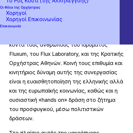
Το Ροζ Κουτί (της Αλληλεγγύης)
Η ανθρώπινη τραγωδία έχει την τάση να
Οι Φίλοι της Ορχήστρας
Χορηγοί
φέρνει τους ανθρώπους πιο κοντά, να τους
Χορηγοί Επικοινωνίας
ωθεί να δρουν συλλογικά, ώστε κάπως να
Επικοινωνία
απαλύνεται ο πόνος. Αυτή η ανάγκη έφερε
κοντά τους ανθρώπους του Ιδρυματος
Fluxum, του Flux Laboratory, και της Κρατικής
Ορχήστρας Αθηνών. Κοινή τους επιθυμία και
κινητήριος δύναμη αυτής της συνεργασίας
είναι η ευαισθητοποίηση της ελληνικής αλλά
και της ευρωπαϊκής κοινωνίας, καθώς και η
ουσιαστική «hands on» δράση στο ζήτημα
του προσφυγικού, μέσω πολιτιστικών
δράσεων.
Στο πλαίσιο αυτής της μακρόπνοης