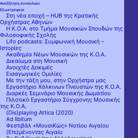
Αναζήτηση συναυλιών
Εξωστρέφεια
Στη νέα εποχή – HUB της Κρατικής
Ορχήστρας Αθηνών
Η Κ.Ο.Α. στο Τμήμα Μουσικών Σπουδών της
Φιλοσοφικής Σχολής
Lifo podcasts: Συμφωνική Μουσική –
Ιστορίες
Μια πολιτιστική σύμπραξη για το
Ακαδημία Νέων Μουσικών της Κ.Ο.Α.
Προσφυγικό του Ιδρύματος Fluxum, του Flux
Δικαίωμα στη Μουσική
Ανοιχτές Δοκιμές
Laboratory και της Κρατικής Ορχήστρας
Εισαγωγικές Ομιλίες
Αθηνών.
Με την τάξη μου, στην Ορχήστρα μας
Εργαστήριo Χάλκινων Πνευστών της Κ.Ο.Α.
24 Νοεμβρίου 2016: Κέντρο Υποδοχής
Διαρκές Σεμινάριο Μουσικής Δωματίου
Πιλοτικό Εργαστήριο Σύγχρονης Μουσικής
Προσφύγων Λαυρίου, Τεχνολογικό
της Κ.Ο.Α.
Πολιτιστικό Πάρκο Λαυρίου
(Dis)playing Attica (2020)
Ad libitum
27 Νοεμβρίου 2016: Μέγαρο Μουσικής
Φεστιβάλ «ΜουσιΚώς» Νοτίου Αιγαίου
Αθηνών
(Επι)μένοντας Αιγαίο