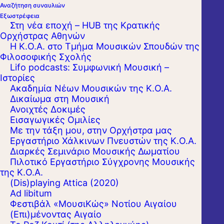
Αναζήτηση συναυλιών
Εξωστρέφεια
Στη νέα εποχή – HUB της Κρατικής
Ορχήστρας Αθηνών
Η Κ.Ο.Α. στο Τμήμα Μουσικών Σπουδών της
Φιλοσοφικής Σχολής
Lifo podcasts: Συμφωνική Μουσική –
Ιστορίες
Ακαδημία Νέων Μουσικών της Κ.Ο.Α.
Δικαίωμα στη Μουσική
Ανοιχτές Δοκιμές
Εισαγωγικές Ομιλίες
Με την τάξη μου, στην Ορχήστρα μας
Εργαστήριo Χάλκινων Πνευστών της Κ.Ο.Α.
H
Κρατική Ορχήστρα Αθηνών
προκηρύσσει
Διαρκές Σεμινάριο Μουσικής Δωματίου
ακρόαση για την κάλυψη μίας θέσης
Πιλοτικό Εργαστήριο Σύγχρονης Μουσικής
Κορυφαίου Β΄ στην οικογένεια των
της Κ.Ο.Α.
Τρομπονιών (Τενόρο τρομπόνι με
(Dis)playing Attica (2020)
υποχρέωση στο μπάσο), με εξάμηνη
Ad libitum
σύμβαση εργασίας και δυνατότητα
Φεστιβάλ «ΜουσιΚώς» Νοτίου Αιγαίου
ανανέωσης.
(Επι)μένοντας Αιγαίο