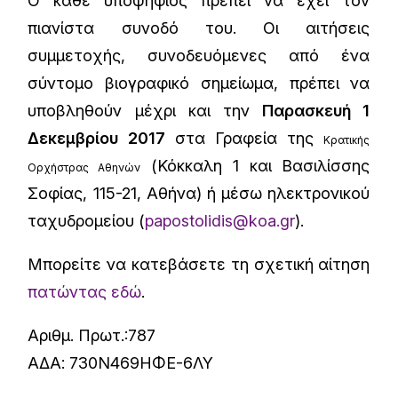
Ο κάθε υποψήφιος πρέπει να έχει τον
πιανίστα συνοδό του. Οι αιτήσεις
συμμετοχής, συνοδευόμενες από ένα
σύντομο βιογραφικό σημείωμα, πρέπει να
υποβληθούν μέχρι και την
Παρασκευή 1
Δεκεμβρίου 2017
στα Γραφεία της
Κρατικής
(Κόκκαλη 1 και Bασιλίσσης
Ορχήστρας Αθηνών
Σοφίας, 115-21, Αθήνα) ή μέσω ηλεκτρονικού
ταχυδρομείου (
papostolidis@koa.gr
).
Μπορείτε να κατεβάσετε τη σχετική αίτηση
πατώντας εδώ
.
Αριθμ. Πρωτ.:787
ΑΔΑ: 730Ν469ΗΦΕ-6ΛΥ