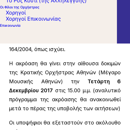
Το Ροζ Κουτί (της Αλληλεγγύης)
Η άνω πρόσληψη διέπεται από τις διατάξεις
Οι Φίλοι της Ορχήστρας
Χορηγοί
των άρθρων 10 παρ. 1 Ν. 3833/2010, 4 παρ. 1
Χορηγοί Επικοινωνίας
εδ. ιδ ΠΥΣ 33/2006, 5 ΠΥΣ 28/2009, 10 παρ.
Επικοινωνία
4 εδ. γ, Ν. 3812/2009, 69 παρ. Δ3 Ν.
2065/1992 και τις διατάξεις του Π.Δ.
164/2004, όπως ισχύει.
Η ακρόαση θα γίνει στην αίθουσα δοκιμών
της Κρατικής Ορχήστρας Αθηνών (Μέγαρο
Μουσικής Αθηνών) την
Τετάρτη 6
Δεκεμβρίου 2017
στις 15.00 μ.μ. (αναλυτικό
πρόγραμμα της ακρόασης θα ανακοινωθεί
μετά το πέρας της υποβολής των αιτήσεων)
Οι υποψήφιοι θα εξεταστούν στο ακόλουθο