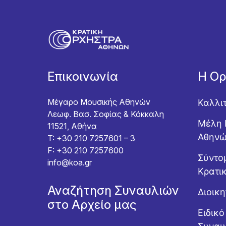
Επικοινωνία
Η Ο
Μέγαρο Μουσικής Αθηνών
Καλλι
Λεωφ. Βασ. Σοφίας & Κόκκαλη
Μέλη 
11521, Αθήνα
Αθην
T: +30 210 7257601 – 3
F: +30 210 7257600
Σύντομ
info@koa.gr
Κρατι
Αναζήτηση Συναυλιών
Διοικ
στο Αρχείο μας
Ειδικ