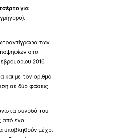
τσέρτο για
 γρήγορο).
τοαντίγραφα των
 υποψηφίων στα
εβρουαρίου 2016
.
α και με τον αριθμό
αση σε δύο φάσεις
ανίστα συνοδό
του.
 από ένα
να υποβληθούν μέχρι