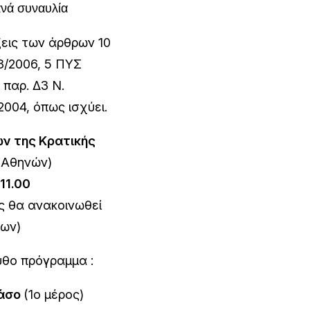
ανά συναυλία
ξεις των άρθρων 10
33/2006, 5 ΠΥΣ
 παρ. Δ3 Ν.
2004, όπως ισχύει.
ών της Κρατικής
 Αθηνών)
11.00
ς θα ανακοινωθεί
εων)
υθο πρόγραμμα :
άσο
(1ο μέρος)