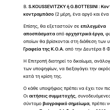
B.
S.KOUSSEVITZKY ή G.BOTTESINI
: Κον
κοντραμπάσο
(2 μέρη, ένα αργό και ένα
Επίσης, θα εξεταστούν σε
επιλεγμένα
αποσπάσματα
από
ορχηστρικά έργα
,
φω
οποίων θα βρίσκονται στη διάθεση των
Γραφεία της Κ.Ο.Α.
από την
Δευτέρα 8 Φ
Η Επιτροπή διατηρεί το δικαίωμα, ανάλογ
των υποψηφίων, να διεξαγάγει την ακρό
κατά τη κρίση της.
Ο κάθε υποψήφιος πρέπει να έχει τον
πι
Οι
αιτήσεις συμμετοχής
,
συνοδευόμενες
σύντομο
βιογραφικό σημείωμα
, πρέπει 