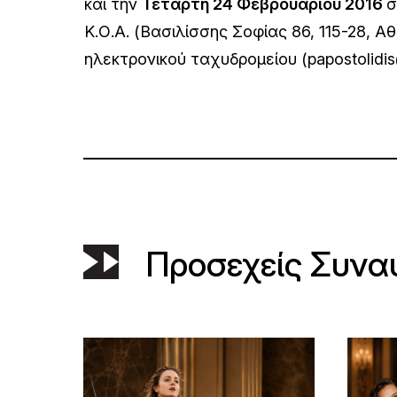
και την
Τετάρτη 24 Φεβρουαρίου 2016
σ
Κ.Ο.Α. (Bασιλίσσης Σοφίας 86, 115-28, Α
ηλεκτρονικού ταχυδρομείου (papostolidis
Προσεχείς Συνα