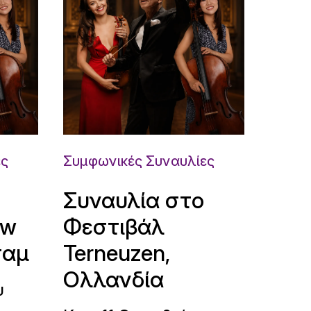
ες
Συμφωνικές Συναυλίες
Συναυλία στο
uw
Φεστιβάλ
ταμ
Terneuzen,
Ολλανδία
υ