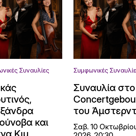
νικές Συναυλίες
Συμφωνικές Συναυλί
κάς
Συναυλία στο
υτινός,
Concertgebo
ξάνδρα
του Άμστερν
ούνοβα και
Σαβ. 10 Οκτωβρίο
να Κιμ
2026, 20:30