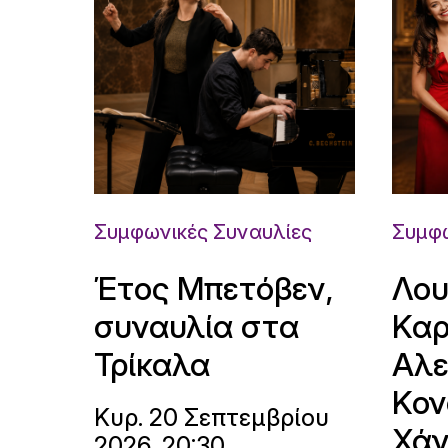
Συμφωνικές Συναυλίες
Συμφω
Έτος Μπετόβεν,
Λου
συναυλία στα
Καρ
Τρίκαλα
Αλε
Κον
Κυρ. 20 Σεπτεμβρίου
Χάν
2026, 20:30