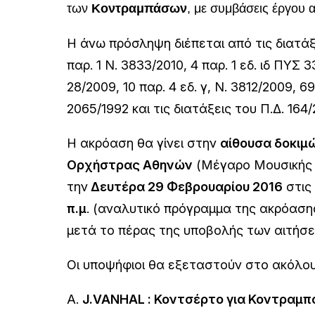
των
Κοντραμπάσων
, με συμβάσεις έργου 
Η άνω πρόσληψη διέπεται από τις διατά
παρ. 1 Ν. 3833/2010, 4 παρ. 1 εδ. ιδ ΠΥΣ 
28/2009, 10 παρ. 4 εδ. γ, Ν. 3812/2009, 69
2065/1992 και τις διατάξεις του Π.Δ. 164/
Η ακρόαση θα γίνει στην
αίθουσα δοκιμ
Ορχήστρας Αθηνών
(Μέγαρο Μουσικής
την
Δευτέρα 29 Φεβρουαρίου 2016
στις
π.μ
.
(αναλυτικό πρόγραμμα της ακρόαση
μετά το πέρας της υποβολής των αιτήσ
Οι υποψήφιοι θα εξεταστούν στο ακόλο
Α.
J.VANHAL : Κοντσέρτο για Κοντραμπ