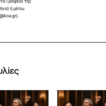
τα Γραφεία της
θήνα) ή μέσω
@koa.gr).
υλίες