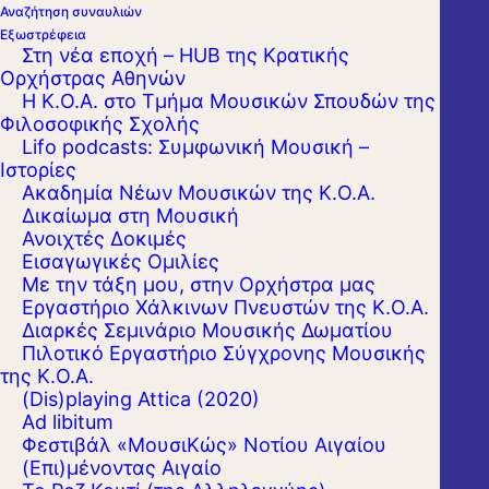
Αναζήτηση συναυλιών
Εξωστρέφεια
Στη νέα εποχή – HUB της Κρατικής
Ορχήστρας Αθηνών
Η Κ.Ο.Α. στο Τμήμα Μουσικών Σπουδών της
Φιλοσοφικής Σχολής
Lifo podcasts: Συμφωνική Μουσική –
Ιστορίες
Αυτό το καλοκαίρι, από τις 26 Αυγούστου
Ακαδημία Νέων Μουσικών της Κ.Ο.Α.
Δικαίωμα στη Μουσική
έως τις 5 Σεπτεμβρίου, η Κρατική Ορχήστρα
Ανοιχτές Δοκιμές
Αθηνών, διευρύνοντας το πολυεπίπεδο
Εισαγωγικές Ομιλίες
Με την τάξη μου, στην Ορχήστρα μας
εκπαιδευτικό της έργο, παρουσιάζει το Pilot
Εργαστήριo Χάλκινων Πνευστών της Κ.Ο.Α.
Laboratory for Contemporary Music of the
Διαρκές Σεμινάριο Μουσικής Δωματίου
Πιλοτικό Εργαστήριο Σύγχρονης Μουσικής
Athens State Orchestra">Πιλοτικό
της Κ.Ο.Α.
Εργαστήριο Σύγχρονης Μουσικής της Κ.Ο.Α.,
(Dis)playing Attica (2020)
Ad libitum
στις Σπέτσες. Μια δράση που απευθύνεται
Φεστιβάλ «ΜουσιΚώς» Νοτίου Αιγαίου
σε νέους μαέστρους και συνθέτες, στους
(Επι)μένοντας Αιγαίο