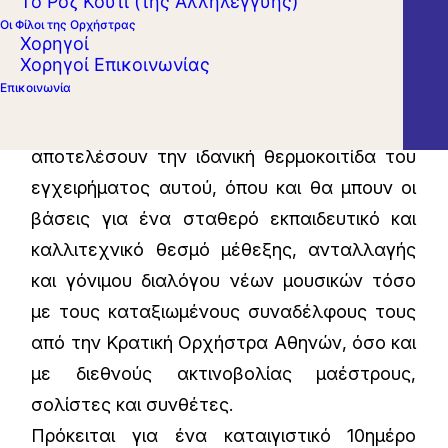
Το Ροζ Κουτί (της Αλληλεγγύης)
οποίους προσφέρεται μια ολοκληρωμένη
Οι Φίλοι της Ορχήστρας
εμπειρία και η ευκαιρία να εργαστούν σε ένα
Χορηγοί
δημιουργικό περιβάλλον. Οι καταπληκτικοί,
Χορηγοί Επικοινωνίας
Επικοινωνία
ανακαινισμένοι χώροι της Αναργυρείου και
Κοργιαλενείου Σχολής των Σπετσών θα
αποτελέσουν την ιδανική θερμοκοιτίδα του
εγχειρήματος αυτού, όπου και θα μπουν οι
βάσεις για ένα σταθερό εκπαιδευτικό και
καλλιτεχνικό θεσμό μέθεξης, ανταλλαγής
και γόνιμου διαλόγου νέων μουσικών τόσο
με τους καταξιωμένους συναδέλφους τους
από την Κρατική Ορχήστρα Αθηνών, όσο και
με διεθνούς ακτινοβολίας μαέστρους,
σολίστες και συνθέτες.
Πρόκειται για ένα καταιγιστικό 10ημέρο