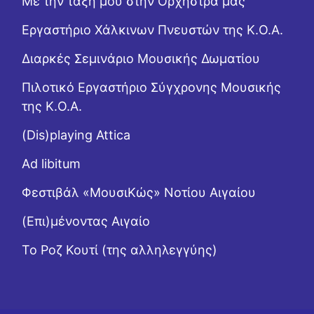
Με την τάξη μου στην Ορχήστρα μας
Εργαστήριo Χάλκινων Πνευστών της Κ.Ο.Α.
Διαρκές Σεμινάριο Μουσικής Δωματίου
Πιλοτικό Εργαστήριο Σύγχρονης Μουσικής
της Κ.Ο.Α.
(Dis)playing Attica
Ad libitum
Φεστιβάλ «ΜουσιΚώς» Νοτίου Αιγαίου
(Επι)μένοντας Αιγαίο
Το Ροζ Κουτί (της αλληλεγγύης)