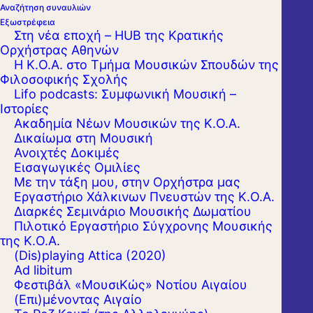
Αναζήτηση συναυλιών
Εξωστρέφεια
Στη νέα εποχή – HUB της Κρατικής
Ορχήστρας Αθηνών
Η Κ.Ο.Α. στο Τμήμα Μουσικών Σπουδών της
Φιλοσοφικής Σχολής
Με χαρά σας ανακοινώνουμε ότι
Lifo podcasts: Συμφωνική Μουσική –
Ιστορίες
Συμμετέχουμε στο Πρόγραμμα "Όλη η
Ακαδημία Νέων Μουσικών της Κ.Ο.Α.
Ελλάδα ένας Πολιτισμός" του Υπουργείου
Δικαίωμα στη Μουσική
Πολιτισμού και Αθλητισμού με 12 Συναυλίες
Ανοιχτές Δοκιμές
Εισαγωγικές Ομιλίες
σε Εμβληματικούς Αρχαιολογικούς Χώρους.
Με την τάξη μου, στην Ορχήστρα μας
Εργαστήριo Χάλκινων Πνευστών της Κ.Ο.Α.
Διαρκές Σεμινάριο Μουσικής Δωματίου
Πιλοτικό Εργαστήριο Σύγχρονης Μουσικής
της Κ.Ο.Α.
(Dis)playing Attica (2020)
Ad libitum
Φεστιβάλ «ΜουσιΚώς» Νοτίου Αιγαίου
(Επι)μένοντας Αιγαίο