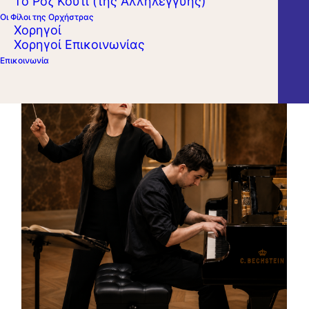
Το Ροζ Κουτί (της Αλληλεγγύης)
Προσεχείς Συναυλίες
Οι Φίλοι της Ορχήστρας
Χορηγοί
Χορηγοί Επικοινωνίας
Επικοινωνία