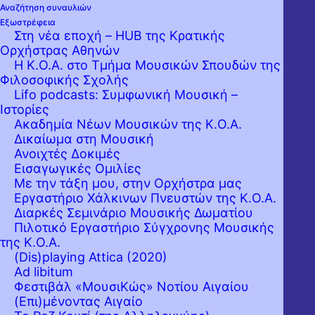
Αναζήτηση συναυλιών
Εξωστρέφεια
Στη νέα εποχή – HUB της Κρατικής
Ορχήστρας Αθηνών
Η Κ.Ο.Α. στο Τμήμα Μουσικών Σπουδών της
Φιλοσοφικής Σχολής
Λόγοι ανωτέρας βίας υποχρεώνουν την
Lifo podcasts: Συμφωνική Μουσική –
Ιστορίες
διεθνώς καταξιωμένη βιολονίστα Αρετή
Ακαδημία Νέων Μουσικών της Κ.Ο.Α.
Ζούλα να μην συμπράξει με την Κρατική
Δικαίωμα στη Μουσική
Ανοιχτές Δοκιμές
Ορχήστρα Αθηνών, στη συναυλία της 28ης
Εισαγωγικές Ομιλίες
Φεβρουαρίου 2020, με τίτλο Μπετόβεν: 250
Με την τάξη μου, στην Ορχήστρα μας
Εργαστήριo Χάλκινων Πνευστών της Κ.Ο.Α.
χρόνια. Τον ρόλο του σολίστ στο
Διαρκές Σεμινάριο Μουσικής Δωματίου
μνημειώδες Κοντσέρτο για βιολί του
Πιλοτικό Εργαστήριο Σύγχρονης Μουσικής
της Κ.Ο.Α.
Μπετόβεν αναλαμβάνει ο
(Dis)playing Attica (2020)
πολυβραβευμένος Linus Roth.
Ad libitum
Φεστιβάλ «ΜουσιΚώς» Νοτίου Αιγαίου
Τέλος, αντί του έργου του βραβευθέντος με
(Επι)μένοντας Αιγαίο