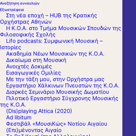
Αναζήτηση συναυλιών
Εξωστρέφεια
Στη νέα εποχή – HUB της Κρατικής
Ορχήστρας Αθηνών
Η Κ.Ο.Α. στο Τμήμα Μουσικών Σπουδών της
Φιλοσοφικής Σχολής
Με ιδιαίτερη χαρά και υπερηφάνεια,
Lifo podcasts: Συμφωνική Μουσική –
Ιστορίες
ανακοινώνουμε την κυκλοφορία του
Ακαδημία Νέων Μουσικών της Κ.Ο.Α.
δεύτερου CD με ηχογραφήσεις έργων του
Δικαίωμα στη Μουσική
σπουδαίου συνθέτη και εξέχοντος μέλους
Ανοιχτές Δοκιμές
Εισαγωγικές Ομιλίες
της Ορχήστρας μας, Νίκου Σκαλκώτα από
Με την τάξη μου, στην Ορχήστρα μας
την παγκοσμίως έγκριτη δισκογραφική
Εργαστήριo Χάλκινων Πνευστών της Κ.Ο.Α.
Διαρκές Σεμινάριο Μουσικής Δωματίου
εταιρεία Naxos.
Πιλοτικό Εργαστήριο Σύγχρονης Μουσικής
της Κ.Ο.Α.
Μετά την κυκλοφορία του Νεοκλασικού
(Dis)playing Attica (2020)
Ad libitum
Σκαλκώτα (αρ. καταλόγου: 8.574154) τον
Φεστιβάλ «ΜουσιΚώς» Νοτίου Αιγαίου
Φεβρουάριο του 2020, μπαίνουμε ξανά στο
(Επι)μένοντας Αιγαίο