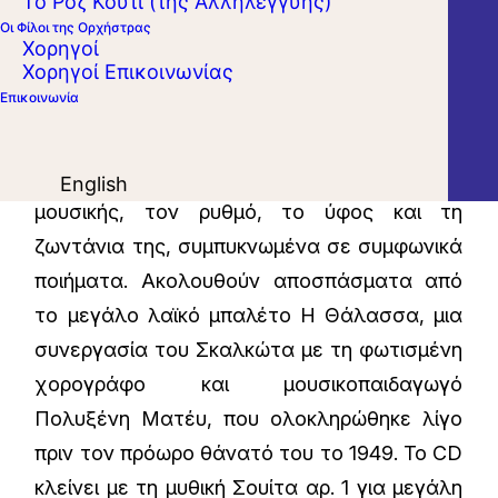
Το Ροζ Κουτί (της Αλληλεγγύης)
ιδιότυπο σύμπαν του συνθέτη,
Οι Φίλοι της Ορχήστρας
ερμηνεύοντας τρία ανεκτίμητα γραπτά του.
Χορηγοί
Χορηγοί Επικοινωνίας
Η αρχή γίνεται με την Πρώτη σειρά
Επικοινωνία
από τους δημοφιλείς 36 Ελληνικούς Χορούς.
Σύνθεση πρωτοποριακή για την εποχή της,
που περιέχει την πεμπτουσία της ελληνικής
English
μουσικής, τον ρυθμό, το ύφος και τη
ζωντάνια της, συμπυκνωμένα σε συμφωνικά
ποιήματα. Ακολουθούν αποσπάσματα από
το μεγάλο λαϊκό μπαλέτο Η Θάλασσα, μια
συνεργασία του Σκαλκώτα με τη φωτισμένη
χορογράφο και μουσικοπαιδαγωγό
Πολυξένη Ματέυ, που ολοκληρώθηκε λίγο
πριν τον πρόωρο θάνατό του το 1949. Το CD
κλείνει με τη μυθική Σουίτα αρ. 1 για μεγάλη