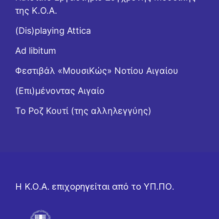
της Κ.Ο.Α.
(Dis)playing Attica
Ad libitum
Φεστιβάλ «ΜουσιΚώς» Νοτίου Αιγαίου
(Επι)μένοντας Αιγαίο
Το Ροζ Κουτί (της αλληλεγγύης)
Η Κ.Ο.Α. επιχορηγείται από το ΥΠ.ΠΟ.