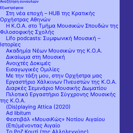
Αναζήτηση συναυλιών
Εξωστρέφεια
Στη νέα εποχή – HUB της Κρατικής
Ορχήστρας Αθηνών
Η Κρατική Ορχήστρα Αθηνών, λόγω του
Η Κ.Ο.Α. στο Τμήμα Μουσικών Σπουδών της
πλήθους των αιτήσεων που κατετέθησαν
Φιλοσοφικής Σχολής
για τον διαγωνισμό μονίμου καλλιτεχνικού
Lifo podcasts: Συμφωνική Μουσική –
προσωπικού, προχωρά στην τροποποίηση
Ιστορίες
του προγράμματος ακροάσεων ως εξής:
Ακαδημία Νέων Μουσικών της Κ.Ο.Α.
Δικαίωμα στη Μουσική
ΜΑΡΤΙΟΣ 2018
Ανοιχτές Δοκιμές
17 / 3 / 2018
Όμποε, Κορυφαίος Β’
(με
Εισαγωγικές Ομιλίες
Με την τάξη μου, στην Ορχήστρα μας
υποχρέωση στο αγγλικό κόρνο)
Εργαστήριo Χάλκινων Πνευστών της Κ.Ο.Α.
18 / 3 / 2018
Φαγκότα, Κορυφαίος Β’
(με
Διαρκές Σεμινάριο Μουσικής Δωματίου
Πιλοτικό Εργαστήριο Σύγχρονης Μουσικής
υποχρέωση στο κόντρα φαγκότο)
της Κ.Ο.Α.
26, 27 και 28 / 3 / 2018
B’ Βιολιά, tutti
(Dis)playing Attica (2020)
Ad libitum
29 / 3 / 2018
B’ Βιολιά, Κορυφαίος Β
’
Φεστιβάλ «ΜουσιΚώς» Νοτίου Αιγαίου
30 / 3 / 2018
Βιολοντσέλα, Κορυφαίος Β’
(Επι)μένοντας Αιγαίο
Το Ροζ Κουτί (της Αλληλεγγύης)