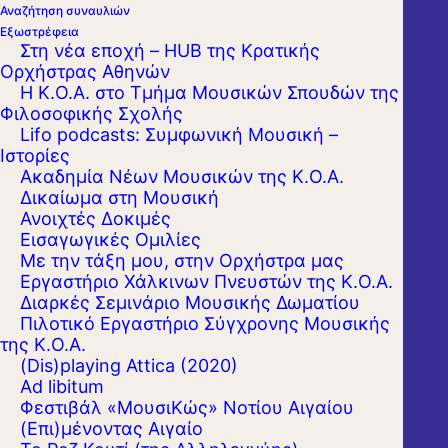
Αναζήτηση συναυλιών
Εξωστρέφεια
Στη νέα εποχή – HUB της Κρατικής
Ορχήστρας Αθηνών
Όλοι εμείς στην Κρατική Ορχήστρα Αθηνών,
Η Κ.Ο.Α. στο Τμήμα Μουσικών Σπουδών της
#ΜένουμεΑσφαλείς αλλά και πιστοί στο
Φιλοσοφικής Σχολής
Lifo podcasts: Συμφωνική Μουσική –
καθιερωμένο ραντεβού μας κάθε
Ιστορίες
Παρασκευή, τώρα διαδικτυακά.
Ακαδημία Νέων Μουσικών της Κ.Ο.Α.
Δικαίωμα στη Μουσική
Ανοιχτές Δοκιμές
Λίγες ημέρες πριν την υψηλών συμβολισμών
Εισαγωγικές Ομιλίες
γιορτή του Αγίου Πνεύματος, αυτή την
Με την τάξη μου, στην Ορχήστρα μας
Εργαστήριo Χάλκινων Πνευστών της Κ.Ο.Α.
Παρασκευή 5 Ιουνίου στις 2 μ.μ., ανεβάζουμε
Διαρκές Σεμινάριο Μουσικής Δωματίου
την Ιεροτελεστία της Άνοιξης του Ιγκόρ
Πιλοτικό Εργαστήριο Σύγχρονης Μουσικής
της Κ.Ο.Α.
Στραβίνσκυ. Μία ρηξικέλευθη σύνθεση, που
(Dis)playing Attica (2020)
ξεχωρίζει για τη συγκλονιστική της δύναμη
Ad libitum
και μυσταγωγία. Αντλώντας από αρχέγονες
Φεστιβάλ «ΜουσιΚώς» Νοτίου Αιγαίου
(Επι)μένοντας Αιγαίο
παγανιστικές τελετές για την αναγέννηση