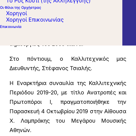
Το Ροζ Κουτί (της Αλληλεγγύης)
της φύσης και τον ερχομό της Άνοιξης, ο
Οι Φίλοι της Ορχήστρας
Χορηγοί
Στραβίνσκυ παρέδωσε ένα μπαλέτο που
Χορηγοί Επικοινωνίας
μπορεί αρχικά να σόκαρε, αλλά σήμερα
Επικοινωνία
θεωρείται μία από τις πιο επιδραστικές
δημιουργίες του 20ου αιώνα.
Στο πόντιουμ, ο Καλλιτεχνικός μας
Διευθυντής, Στέφανος Τσιαλής.
Η Εναρκτήρια συναυλία της Καλλιτεχνικής
Περιόδου 2019-20, με τίτλο Ανατροπές και
Πρωτοπόροι Ι, πραγματοποιήθηκε την
Παρασκευή 4 Οκτωβρίου 2019 στην Αίθουσα
Χ. Λαμπράκης του Μεγάρου Μουσικής
Αθηνών.