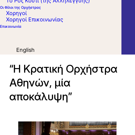
Το Ροζ Κουτί (της Αλληλεγγύης)
Οι Φίλοι της Ορχήστρας
Χορηγοί
Χορηγοί Επικοινωνίας
Επικοινωνία
English
“Η Κρατική Ορχήστρα
Αθηνών, μία
αποκάλυψη”