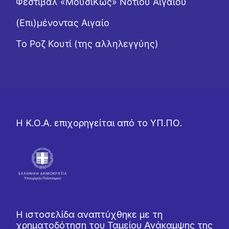
Φεστιβάλ «ΜουσιΚώς» Νοτίου Αιγαίου
(Επι)μένοντας Αιγαίο
Το Ροζ Κουτί (της αλληλεγγύης)
Η Κ.Ο.Α. επιχορηγείται από το ΥΠ.ΠΟ.
Η ιστοσελίδα αναπτύχθηκε με τη
χρηματοδότηση του Ταμείου Ανάκαμψης της