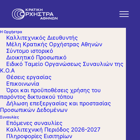
Η Ορχήστρα
Καλλιτεχνικός Διευθυντής
Μέλη Κρατικής Ορχήστρας Αθηνών
Σύντομο ιστορικό
Διοικητικό Προσωπικό
Ειδικό Ταμείο Οργανώσεως Συναυλιών της
Κ.Ο.Α
Θέσεις εργασίας
Επικοινωνία
Όροι και προϋποθέσεις χρήσης του
παρόντος δικτυακού τόπου
Δήλωση επεξεργασίας και προστασίας
Προσωπικών Δεδομένων
Συναυλίες
Επόμενες συναυλίες
Kαλλιτεχνική Περιόδος 2026-2027
Πληροφορίες Εισιτηρίων