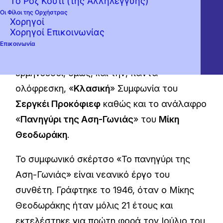
Το Ροζ Κουτί (της Αλληλεγγύης)
Παρασκευή 28 Απριλίου, στο Μέγαρο
Οι Φίλοι της Ορχήστρας
Χορηγοί
Μουσικής Αθηνών. Υπό τη μπαγκέτα του
Χορηγοί Επικοινωνίας
καλλιτεχνικού της διευθυντή
Στέφανου
Επικοινωνία
Τσιαλή
η Κρατική Ορχήστρα Αθηνών θα
ερμηνεύσει, όμως, και την, πάντα
ολόφρεσκη, «
Κλασική
» Συμφωνία του
Σεργκέι Προκόφιεφ
καθώς και το ανάλαφρο
«
Πανηγύρι της Αση-Γωνιάς
» του
Μίκη
Θεοδωράκη
.
Το συμφωνικό σκέρτσο «Το πανηγύρι της
Αση-Γωνιάς» είναι νεανικό έργο του
συνθέτη. Γράφτηκε το 1946, όταν ο Μίκης
Θεοδωράκης ήταν μόλις 21 έτους και
εκτελέστηκε για πρώτη φορά τον Ιούλιο του