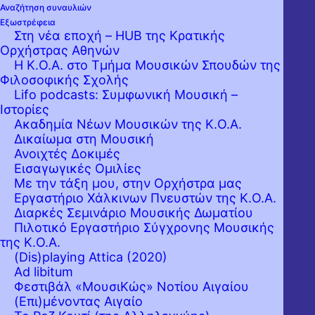
Αναζήτηση συναυλιών
Εξωστρέφεια
Η παρουσίαση του
Δον Κιχώτη
του
Ρίχαρντ
Στη νέα εποχή – HUB της Κρατικής
Στράους
υπήρξε μία εκκρεμότητα της
Ορχήστρας Αθηνών
Η Κ.Ο.Α. στο Τμήμα Μουσικών Σπουδών της
Κρατικής Ορχήστρας Αθηνών, ήδη από
Φιλοσοφικής Σχολής
πέρυσι, το Μάιο-λόγω της, αναγκαστικής
Lifo podcasts: Συμφωνική Μουσική –
Ιστορίες
τότε, αναβολής. Με τη σολιστική αρωγή του
Ακαδημία Νέων Μουσικών της Κ.Ο.Α.
ταχύτατα ανερχόμενου Γερμανού
Δικαίωμα στη Μουσική
Ανοιχτές Δοκιμές
βιολοντσελίστα
Γκάμπριελ Σβάμπε
και του
Εισαγωγικές Ομιλίες
εξαιρετικού «δικού μας» βιολίστα
Πάρι
Με την τάξη μου, στην Ορχήστρα μας
Εργαστήριo Χάλκινων Πνευστών της Κ.Ο.Α.
Αναστασιάδη
, η Ορχήστρα, με την ευγενική
Διαρκές Σεμινάριο Μουσικής Δωματίου
υποστήριξη της
Πρεσβείας της
Πιλοτικό Εργαστήριο Σύγχρονης Μουσικής
της Κ.Ο.Α.
Ομοσπονδιακής Δημοκρατίας της
(Dis)playing Attica (2020)
Γερμανίας
, ανταποκρίνεται στην
Ad libitum
Φεστιβάλ «ΜουσιΚώς» Νοτίου Αιγαίου
παρουσίαση του επικού έργου του Στράους,
(Επι)μένοντας Αιγαίο
φέτος, στη συναυλία που θα δώσει την