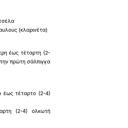
ντσέλα
ύαυλους (κλαρινέτα)
ερη έως τέταρτη (2-
στην πρώτη σάλπιγγα
ο έως τέταρτο (2-4)
αρτη (2-4) ολκωτή