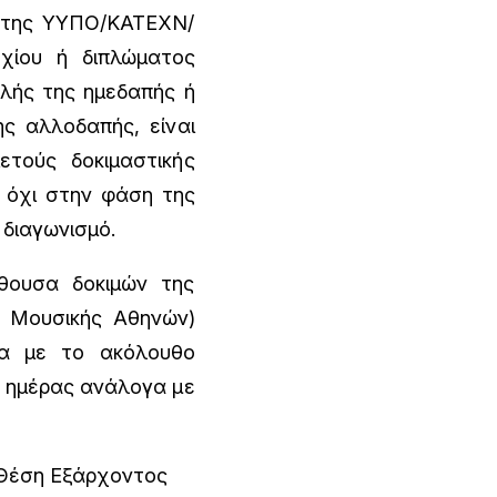
β της ΥΥΠΟ/ΚΑΤΕΧΝ/
χίου ή διπλώματος
λής της ημεδαπής ή
ς αλλοδαπής, είναι
ετούς δοκιμαστικής
ι όχι στην φάση της
διαγωνισμό.
θουσα δοκιμών της
 Μουσικής Αθηνών)
 με το ακόλουθο
1 ημέρας ανάλογα με
 Θέση Εξάρχοντος