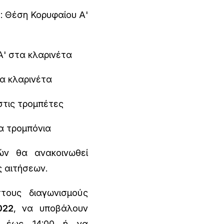
2
: Θέση Κορυφαίου Α'
Α' στα κλαρινέτα
α κλαρινέτα
στις τρομπέτες
α τρομπόνια
ών θα ανακοινωθεί
 αιτήσεων.
τους διαγωνισμούς
022
, να υποβάλουν
0 έως 14:00 ή να