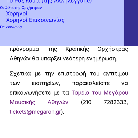
Το Ροζ Κουτί (της Αλληλεγγύης)
ώρα (Παρασκευή 09.10, 20:30) στο
Οι Φίλοι της Ορχήστρας
Χορηγοί
κανάλι
YouTube
και τη σελίδα
Facebook
της
Χορηγοί Επικοινωνίας
Ορχήστρας, άνευ αντιτίμου.
Επικοινωνία
Για κάθε άλλη διαφοροποίηση στο
πρόγραμμα της Κρατικής Ορχήστρας
Αθηνών θα υπάρξει νεότερη ενημέρωση.
Σχετικά με την επιστροφή του αντιτίμου
των εισιτηρίων, παρακαλείστε να
επικοινωνήσετε με τα
Ταμεία του Μεγάρου
Μουσικής Αθηνών
(210 7282333,
tickets@megaron.gr
).