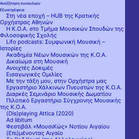
Αναζήτηση συναυλιών
Εξωστρέφεια
Στη νέα εποχή – HUB της Κρατικής
Ορχήστρας Αθηνών
Η Κ.Ο.Α. στο Τμήμα Μουσικών Σπουδών της
Φιλοσοφικής Σχολής
Lifo podcasts: Συμφωνική Μουσική –
Ιστορίες
Ακαδημία Νέων Μουσικών της Κ.Ο.Α.
Δικαίωμα στη Μουσική
Η Κρατική Ορχήστρα Αθηνών,
Ανοιχτές Δοκιμές
Εισαγωγικές Ομιλίες
ακολουθώντας την ΚΥΑ (Κοινή Υπουργική
Με την τάξη μου, στην Ορχήστρα μας
Απόφαση) για την αποφυγή διασποράς του
Εργαστήριo Χάλκινων Πνευστών της Κ.Ο.Α.
Διαρκές Σεμινάριο Μουσικής Δωματίου
κορονοϊού COVID-19, δεν δύναται να
Πιλοτικό Εργαστήριο Σύγχρονης Μουσικής
υποδεχθεί κοινό στην προγραμματισμένη
της Κ.Ο.Α.
(Dis)playing Attica (2020)
Εναρκτήρια Συναυλία της Καλλιτεχνικής
Ad libitum
Περιόδου 2020-2021. Η συναυλία θα
Φεστιβάλ «ΜουσιΚώς» Νοτίου Αιγαίου
(Επι)μένοντας Αιγαίο
μεταδοθεί διαδικτυακά την ίδια ημέρα και