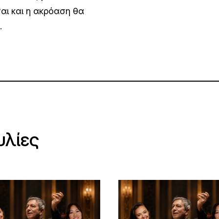
αι και η ακρόαση θα
.
υλίες