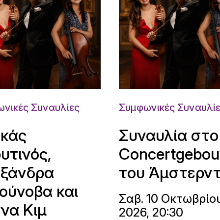
νικές Συναυλίες
Συμφωνικές Συναυλί
κάς
Συναυλία στο
υτινός,
Concertgebo
ξάνδρα
του Άμστερν
ούνοβα και
Σαβ. 10 Οκτωβρίο
να Κιμ
2026, 20:30