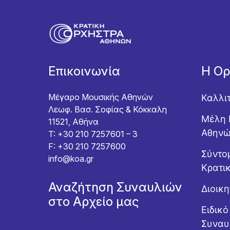
Επικοινωνία
Η Ο
Μέγαρο Μουσικής Αθηνών
Καλλι
Λεωφ. Βασ. Σοφίας & Κόκκαλη
Μέλη 
11521, Αθήνα
Αθην
T: +30 210 7257601 – 3
F: +30 210 7257600
Σύντομ
info@koa.gr
Κρατι
Αναζήτηση Συναυλιών
Διοικ
στο Αρχείο μας
Ειδικ
Συναυ