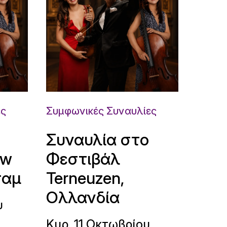
ες
Συμφωνικές Συναυλίες
Συναυλία στο
uw
Φεστιβάλ
ταμ
Terneuzen,
Ολλανδία
υ
Κυρ. 11 Οκτωβρίου