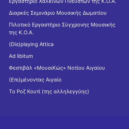
Εργαστήριo Χάλκινων Πνευστών της Κ.Ο.Α.
Διαρκές Σεμινάριο Μουσικής Δωματίου
Πιλοτικό Εργαστήριο Σύγχρονης Μουσικής
της Κ.Ο.Α.
(Dis)playing Attica
Ad libitum
Φεστιβάλ «ΜουσιΚώς» Νοτίου Αιγαίου
(Επι)μένοντας Αιγαίο
Το Ροζ Κουτί (της αλληλεγγύης)