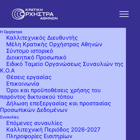
Η Ορχήστρα
Καλλιτεχνικός Διευθυντής
Μέλη Κρατικής Ορχήστρας Αθηνών
Σύντομο ιστορικό
Διοικητικό Προσωπικό
Ειδικό Ταμείο Οργανώσεως Συναυλιών της
Κ.Ο.Α
Θέσεις εργασίας
Επικοινωνία
Όροι και προϋποθέσεις χρήσης του
παρόντος δικτυακού τόπου
Δήλωση επεξεργασίας και προστασίας
Προσωπικών Δεδομένων
Συναυλίες
Επόμενες συναυλίες
Kαλλιτεχνική Περιόδος 2026-2027
Πληροφορίες Εισιτηρίων