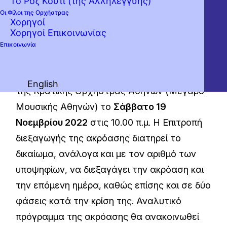
Το Ροζ Κουτί (της Αλληλεγγύης)
3833/2010, 4 παρ. 1 εδ. ιδ ΠΥΣ 33/2006, 5
Οι Φίλοι της Ορχήστρας
ΠΥΣ 28/2009, 10 παρ. 4 εδ. γ, Ν. 3812/2009,
Χορηγοί
Χορηγοί Επικοινωνίας
69 παρ. Δ3 Ν. 2065/1992 και τις διατάξεις
Επικοινωνία
του Π.Δ. 164/2004, όπως ισχύει.
Η ακρόαση θα γίνει στην αίθουσα δοκιμών
English
της Κρατικής Ορχήστρας Αθηνών (Μέγαρο
Μουσικής Αθηνών) το
Σάββατο 19
Νοεμβρίου 2022
στις 10.00 π.μ. Η Επιτροπή
διεξαγωγής της ακρόασης διατηρεί το
δικαίωμα, ανάλογα και με τον αριθμό των
υποψηφίων, να διεξαγάγει την ακρόαση και
την επόμενη ημέρα, καθώς επίσης και σε δύο
φάσεις κατά την κρίση της. Αναλυτικό
πρόγραμμα της ακρόασης θα ανακοινωθεί