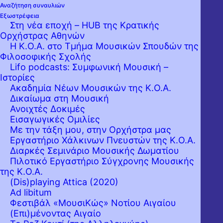
Αναζήτηση συναυλιών
Εξωστρέφεια
Στη νέα εποχή – HUB της Κρατικής
Ορχήστρας Αθηνών
Η Κ.Ο.Α. στο Τμήμα Μουσικών Σπουδών της
Φιλοσοφικής Σχολής
Lifo podcasts: Συμφωνική Μουσική –
Ιστορίες
Ακαδημία Νέων Μουσικών της Κ.Ο.Α.
H Κρατική Ορχήστρα Αθηνών προκηρύσσει
Δικαίωμα στη Μουσική
Ανοιχτές Δοκιμές
ακρόαση για την κάλυψη των εκτάκτων
Εισαγωγικές Ομιλίες
αναγκών της στην οικογένεια των βιολιών
Με την τάξη μου, στην Ορχήστρα μας
Εργαστήριo Χάλκινων Πνευστών της Κ.Ο.Α.
(Tutti - Μουσικοί 5ης κατηγορίας), με
Διαρκές Σεμινάριο Μουσικής Δωματίου
πρόθεση να συναφθούν κατ’ελάχιστον δύο
Πιλοτικό Εργαστήριο Σύγχρονης Μουσικής
(2) συμβάσεις οκτάμηνης διαρκείας.
της Κ.Ο.Α.
(Dis)playing Attica (2020)
Ad libitum
Οι προσλήψεις θα διέπονται από τις
Φεστιβάλ «ΜουσιΚώς» Νοτίου Αιγαίου
διατάξεις των άρθρων 10 παρ. 1 Ν.
(Επι)μένοντας Αιγαίο