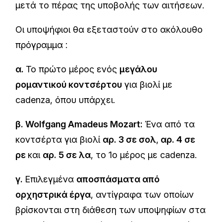
μετά το πέρας της υποβολής των αιτήσεων.
Οι υποψήφιοι θα εξεταστούν στο ακόλουθο
πρόγραμμα :
α.
Το πρώτο μέρος ενός
μεγάλου
ρομαντικού κοντσέρτου
για βιολί με
cadenza, όπου υπάρχει.
β. Wolfgang Amadeus Mozart:
Ένα από τα
κοντσέρτα για βιολί
αρ. 3 σε σολ
,
αρ. 4 σε
ρε
και
αρ. 5 σε λα
, το 1ο μέρος με cadenza.
γ.
Επιλεγμένα
αποσπάσματα από
ορχηστρικά έργα
, αντίγραφα των οποίων
βρίσκονται στη διάθεση των υποψηφίων στα