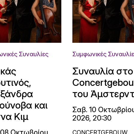
νικές Συναυλίες
Συμφωνικές Συναυλί
κάς
Συναυλία στο
υτινός,
Concertgebo
ξάνδρα
του Άμστερν
ούνοβα και
Σαβ. 10 Οκτωβρίο
να Κιμ
2026, 20:30
 08 Οκτωβρίου
CONCERTGEBOUW,