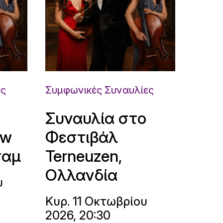
ες
Συμφωνικές Συναυλίες
Συναυλία στο
uw
Φεστιβάλ
ταμ
Terneuzen,
Ολλανδία
υ
Κυρ. 11 Οκτωβρίου
2026, 20:30