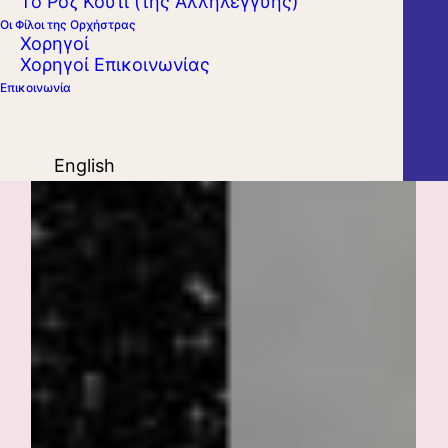
Το Ροζ Κουτί (της Αλληλεγγύης)
Οι Φίλοι της Ορχήστρας
Χορηγοί
Χορηγοί Επικοινωνίας
Επικοινωνία
English